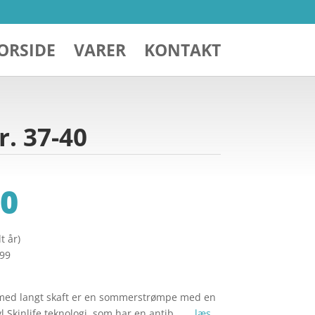
ORSIDE
VARER
KONTAKT
r. 37-40
0
t år)
299
med langt skaft er en sommerstrømpe med en
 Skinlife teknologi, som har en antib… …
læs