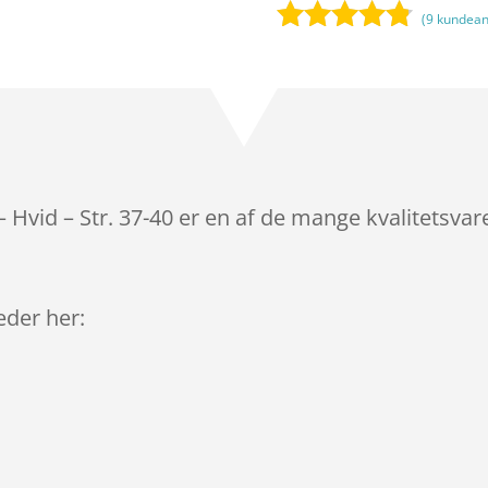
(
9
kundean
Bedømt
som
4.7
ud af 5
baseret på
kundebedø
mmelser
 Hvid – Str. 37-40 er en af de mange kvalitetsva
leder her: