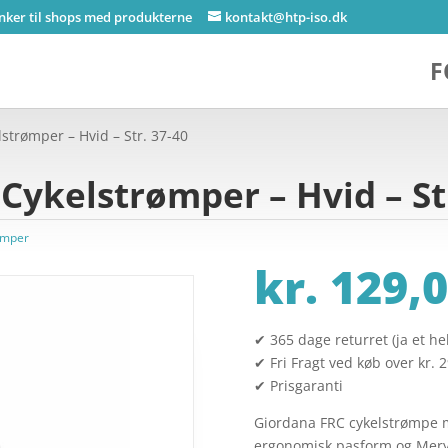
inker til shops med produkterne
kontakt@htp-iso.dk
F
strømper – Hvid – Str. 37-40
Cykelstrømper – Hvid – St
ømper
kr.
129,0
✔ 365 dage returret (ja et hel
✔ Fri Fragt ved køb over kr. 
✔ Prisgaranti
Giordana FRC cykelstrømpe 
ergonomisk pasform og Meryl