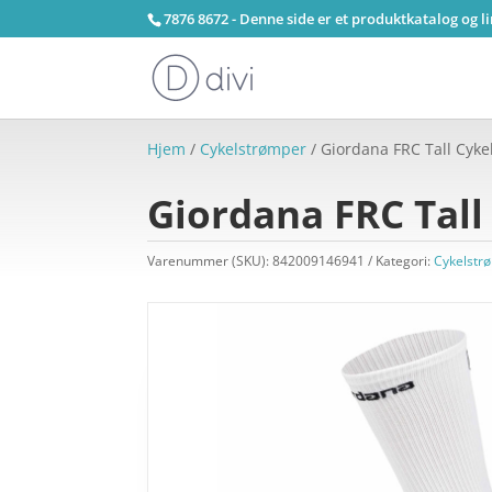
7876 8672 - Denne side er et produktkatalog og l
Hjem
/
Cykelstrømper
/ Giordana FRC Tall Cykel
Giordana FRC Tall 
Varenummer (SKU):
842009146941
Kategori:
Cykelstr