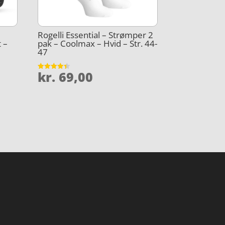
Rogelli Essential – Strømper 2
 –
pak – Coolmax – Hvid – Str. 44-
47
kr.
69,00
Vurderet
4.4
ud af 5