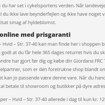
u har set i cykelsportens verden. Når landeveje
al du ikke lave beynderfejlen og ikke have noge
ilsat smag af hyldeblomst.
online med prisgaranti
 Hvid – Str. 37-40 kan man finde her i shoppen b
 godt at du får hele 365 dages returret hvis du sk
ndre har gjort før dig og købe din Giordana FRC T
lpartner, som er den foretrukne shop blandt onl
 det kan jo passende være denne vare. Når du hand
kal betale til showroom og butikker på dyre adres
r – Hvid – Str. 37-40 allerede i dag til kun kr. 1