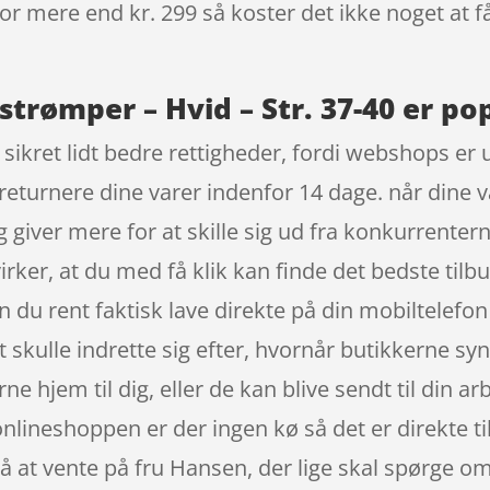
 for mere end kr. 299 så koster det ikke noget at f
strømper – Hvid – Str. 37-40 er po
sikret lidt bedre rettigheder, fordi webshops er 
at returnere dine varer indenfor 14 dage. når dine 
 giver mere for at skille sig ud fra konkurrente
rker, at du med få klik kan finde det bedste tilbu
u rent faktisk lave direkte på din mobiltelefon 
at skulle indrette sig efter, hvornår butikkerne sy
jem til dig, eller de kan blive sendt til din arb
onlineshoppen er der ingen kø så det er direkte t
på at vente på fru Hansen, der lige skal spørge om