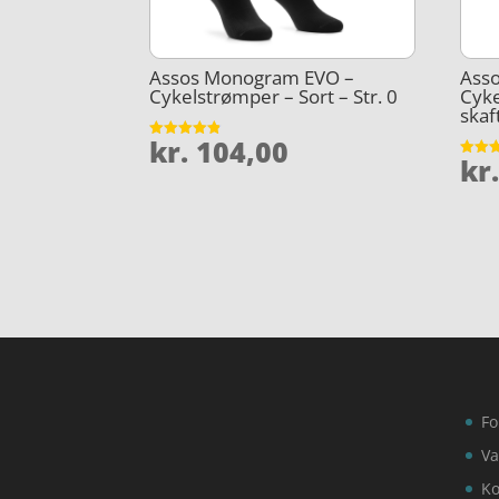
Assos Monogram EVO –
Asso
Cykelstrømper – Sort – Str. 0
Cyke
skaft
kr.
104,00
Vurderet
kr
4.8
Vurder
ud af 5
3.9
ud af 
Fo
Va
Ko