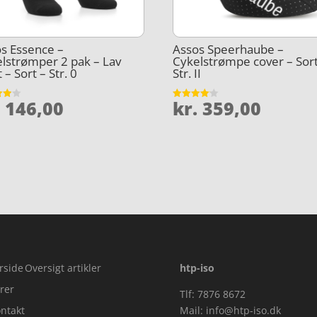
s Essence –
Assos Speerhaube –
lstrømper 2 pak – Lav
Cykelstrømpe cover – Sort
 – Sort – Str. 0
Str. II
.
146,00
kr.
359,00
et
Vurderet
4.1
5
ud af 5
rside
Oversigt artikler
htp-iso
rer
Tlf: 7876 8672
ntakt
Mail:
info@htp-iso.dk