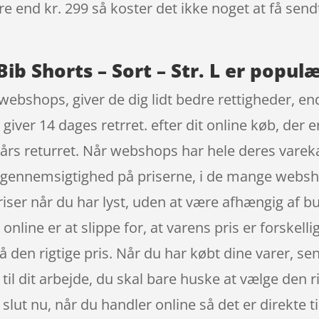
re end kr. 299 så koster det ikke noget at få sendt
b Shorts – Sort – Str. L er populæ
webshops, giver de dig lidt bedre rettigheder, end
giver 14 dages retrret. efter dit online køb, der 
 års returret. Når webshops har hele deres vareka
od gennemsigtighed på priserne, i de mange webs
ser når du har lyst, uden at være afhængig af bu
line er at slippe for, at varens pris er forskellig
få den rigtige pris. Når du har købt dine varer, se
 til dit arbejde, du skal bare huske at vælge den
er slut nu, når du handler online så det er direkte 