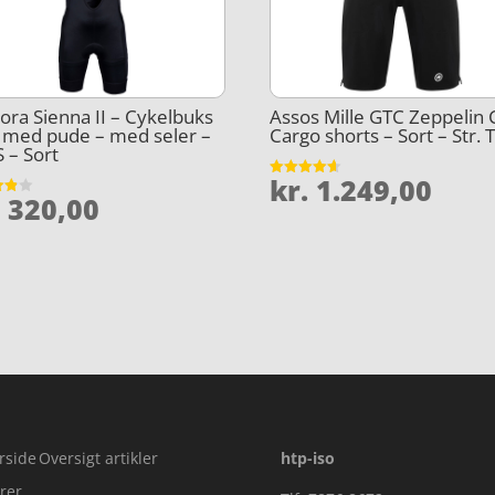
ora Sienna II – Cykelbuks
Assos Mille GTC Zeppelin 
 med pude – med seler –
Cargo shorts – Sort – Str. 
S – Sort
kr.
1.249,00
Vurderet
.
320,00
4.6
et
ud af 5
5
rside
Oversigt artikler
htp-iso
rer