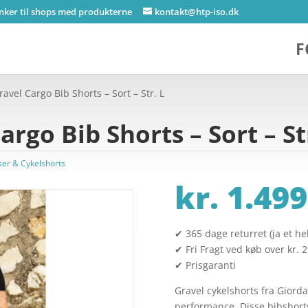
inker til shops med produkterne
kontakt@htp-iso.dk
F
avel Cargo Bib Shorts – Sort – Str. L
rgo Bib Shorts – Sort – St
ser & Cykelshorts
kr.
1.499
✔ 365 dage returret (ja et hel
✔ Fri Fragt ved køb over kr. 
✔ Prisgaranti
Gravel cykelshorts fra Giordan
performance. Disse bibshorts