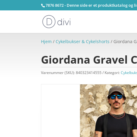
7876 8672 - Denne side er et produktkatalog og l
Hjem
/
Cykelbukser & Cykelshorts
/ Giordana Gr
Giordana Gravel Ca
Varenummer (SKU):
840323414555
Kategori:
Cykelbuk