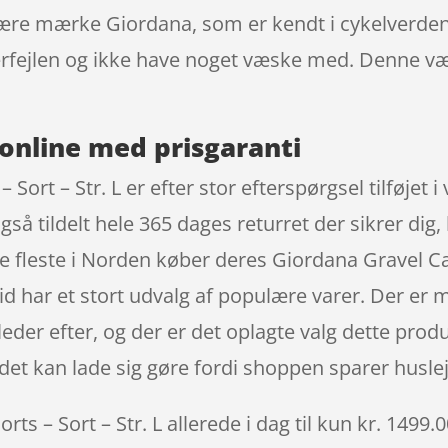
pulære mærke Giordana, som er kendt i cykelverden
nderfejlen og ikke have noget væske med. Denne 
online med prisgaranti
Sort – Str. L er efter stor efterspørgsel tilføjet
gså tildelt hele 365 dages returret der sikrer dig
de fleste i Norden køber deres Giordana Gravel Car
d har et stort udvalg af populære varer. Der er 
eder efter, og der er det oplagte valg dette produ
det kan lade sig gøre fordi shoppen sparer husleje
s – Sort – Str. L allerede i dag til kun kr. 1499.