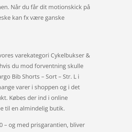
en. Når du får dit motionskick på
væske kan fx være ganske
 i vores varekategori Cykelbukser &
, hvis du mod forventning skulle
go Bib Shorts – Sort – Str. L i
mange varer i shoppen og i det
kt. Købes der ind i online
 til en almindelig butik.
00 – og med prisgarantien, bliver