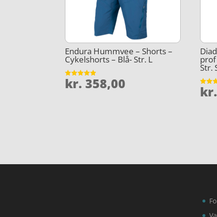
Endura Hummvee – Shorts –
Diad
Cykelshorts – Blå- Str. L
prof
Str. 
kr.
358,00
Vurderet
kr
4.9
Vurder
ud af 5
3.8
ud af 
Fo
Va