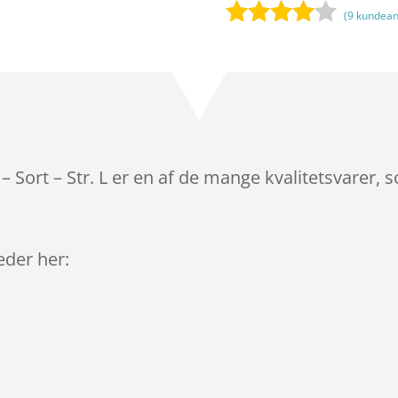
(
9
kundean
Bedømt
som
3.9
ud af 5
baseret
på
kundebed
ømmels
 Sort – Str. L er en af de mange kvalitetsvarer,
er
leder her: