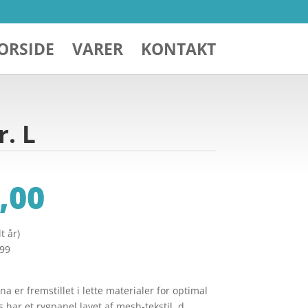
ORSIDE
VARER
KONTAKT
r. L
,00
t år)
299
a er fremstillet i lette materialer for optimal
 har et rygpanel lavet af mesh-tekstil, d… …