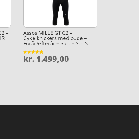
C2 –
Assos MILLE GT C2 –
TIR
Cykelknickers med pude –
Forår/efterår – Sort – Str. S
kr.
1.499,00
Vurderet
4.8
ud af 5