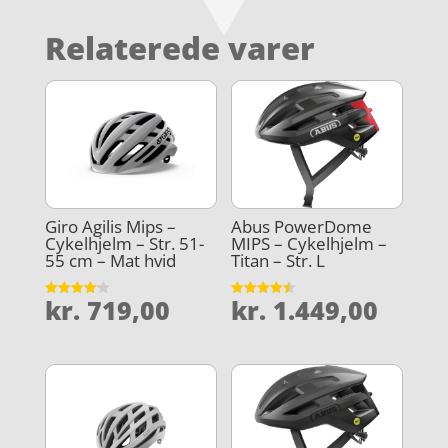
Relaterede varer
Giro Agilis Mips –
Abus PowerDome
Cykelhjelm – Str. 51-
MIPS – Cykelhjelm –
55 cm – Mat hvid
Titan – Str. L
kr.
719,00
kr.
1.449,00
Vurderet
Vurderet
4.2
4.5
ud af 5
ud af 5