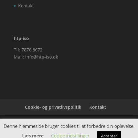
Kontakt
htp-iso
Tlf: 7876 8672
Mail:
info@htp-iso.dk
Cookie- og privatlivspolitik
Kontakt
Denne hjemmeside samler et bredt udvalg af
Denne hjemmeside bruger cookies til at forbedre din oplevelse.
spændende varer. Siden er et affiiliatesite, og nogle
Læs mere
Cookie indstillinger
Accepter
links kan være affiliatelinks.