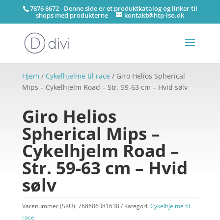
7876 8672 - Denne side er et produktkatalog og linker til
shops med produkterne
kontakt@htp-iso.dk
Hjem
/
Cykelhjelme til race
/ Giro Helios Spherical
Mips – Cykelhjelm Road – Str. 59-63 cm – Hvid sølv
Giro Helios
Spherical Mips –
Cykelhjelm Road –
Str. 59-63 cm – Hvid
sølv
Varenummer (SKU):
768686381638
Kategori:
Cykelhjelme til
race