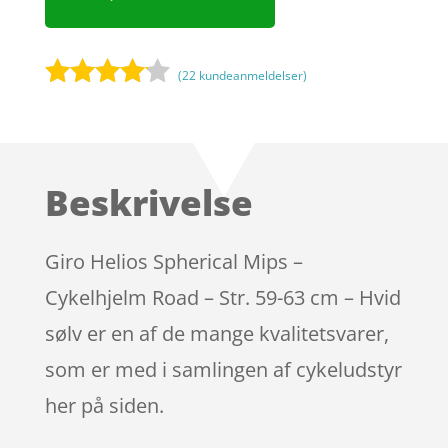
(
22
kundeanmeldelser)
Bedømt
som
4
ud af 5
baseret
Beskrivelse
på
kundebed
ømmels
Giro Helios Spherical Mips –
er
Cykelhjelm Road – Str. 59-63 cm – Hvid
sølv er en af de mange kvalitetsvarer,
som er med i samlingen af cykeludstyr
her på siden.