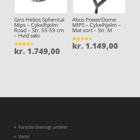
Giro Helios Spherical
Abus PowerDome
Mips – Cykelhjelm
MIPS – Cykelhjelm –
Road – Str. 55-59 cm
Mat sort – Str. M
– Hvid sølv
kr.
1.149,00
Vurderet
kr.
1.749,00
4.4
Vurderet
ud af 5
4.4
ud af 5
Forside
Oversigt artikler
Varer