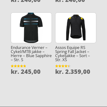
4
4.2
ud af 5
ud af 5
Endurance Verner –
Assos Equipe RS
Cykel/MTB jakke –
Spring Fall Jacket –
Herre – Blue Sapphire
Cykeljakke – Sort –
– Str. S
Str. XS
kr.
245,00
kr.
2.359,00
Vurderet
Vurderet
4.8
4.4
ud af 5
ud af 5