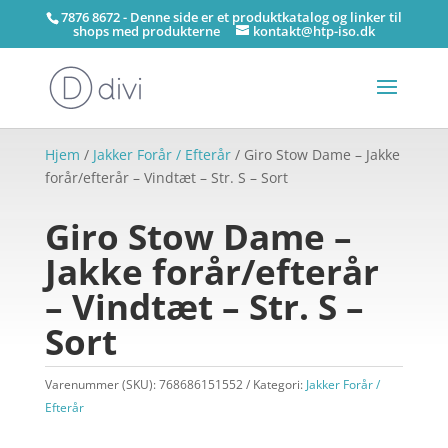
7876 8672 - Denne side er et produktkatalog og linker til
shops med produkterne
kontakt@htp-iso.dk
Hjem
/
Jakker Forår / Efterår
/ Giro Stow Dame – Jakke
forår/efterår – Vindtæt – Str. S – Sort
Giro Stow Dame –
Jakke forår/efterår
– Vindtæt – Str. S –
Sort
Varenummer (SKU):
768686151552
Kategori:
Jakker Forår /
Efterår