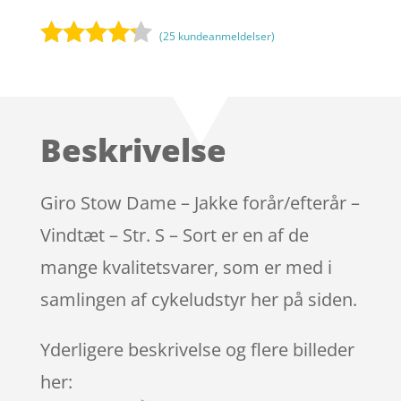
(
25
kundeanmeldelser)
Bedømt
som
4.1
ud af 5
baseret
Beskrivelse
på
kundebedø
mmelser
Giro Stow Dame – Jakke forår/efterår –
Vindtæt – Str. S – Sort er en af de
mange kvalitetsvarer, som er med i
samlingen af cykeludstyr her på siden.
Yderligere beskrivelse og flere billeder
her: