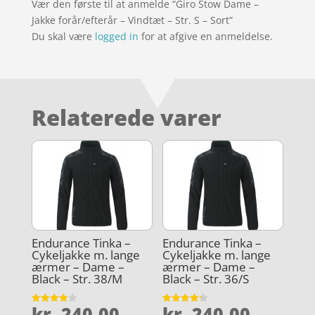
Vær den første til at anmelde “Giro Stow Dame –
Jakke forår/efterår – Vindtæt – Str. S – Sort”
Du skal være
logged in
for at afgive en anmeldelse.
Relaterede varer
Endurance Tinka –
Endurance Tinka –
Cykeljakke m. lange
Cykeljakke m. lange
ærmer – Dame –
ærmer – Dame –
Black – Str. 38/M
Black – Str. 36/S
kr.
240,00
kr.
240,00
Vurderet
Vurderet