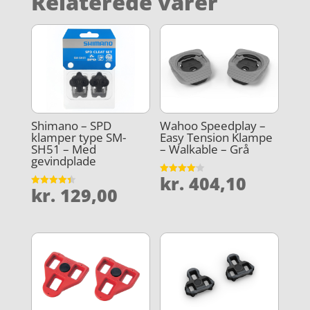
Relaterede varer
Shimano – SPD
Wahoo Speedplay –
klamper type SM-
Easy Tension Klampe
SH51 – Med
– Walkable – Grå
gevindplade
kr.
404,10
Vurderet
kr.
129,00
4.1
Vurderet
ud af 5
4.4
ud af 5