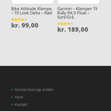
Bike Attitude Klampe
Garmin – Klamper Til
– Til Look Delta – Rød
Rally RK 0 Float –
Sort/Grå
kr.
99,00
Vurderet
kr.
189,00
4
Vurderet
ud af 5
3.9
ud af 5
Forside
Oversigt artikler
Varer
Kontakt