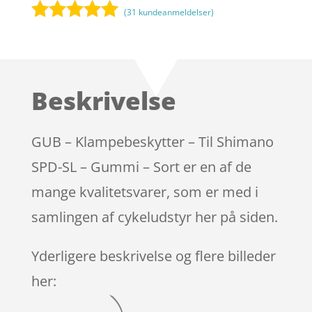
(
31
kundeanmeldelser)
Bedømt
som
4.9
ud af 5
baseret på
Beskrivelse
kundebedøm
melser
GUB – Klampebeskytter – Til Shimano
SPD-SL – Gummi – Sort er en af de
mange kvalitetsvarer, som er med i
samlingen af cykeludstyr her på siden.
Yderligere beskrivelse og flere billeder
her: