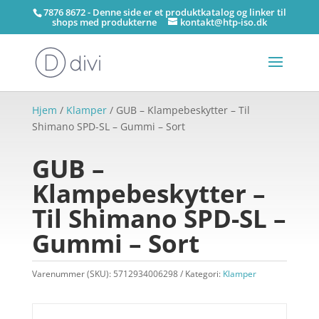
7876 8672 - Denne side er et produktkatalog og linker til
shops med produkterne
kontakt@htp-iso.dk
Hjem
/
Klamper
/ GUB – Klampebeskytter – Til
Shimano SPD-SL – Gummi – Sort
GUB –
Klampebeskytter –
Til Shimano SPD-SL –
Gummi – Sort
Varenummer (SKU):
5712934006298
Kategori:
Klamper