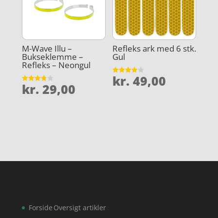
M-Wave Illu –
Refleks ark med 6 stk.
Bukseklemme –
Gul
Refleks – Neongul
kr.
49,00
Vurderet
kr.
29,00
4.1
Vurderet
ud af 5
3.8
ud af 5
Forside
Oversigt artikler