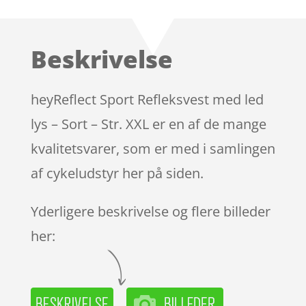
som
3.8
ud af 5
baseret
Beskrivelse
på
kundebed
ømmels
heyReflect Sport Refleksvest med led
er
lys – Sort – Str. XXL er en af de mange
kvalitetsvarer, som er med i samlingen
af cykeludstyr her på siden.
Yderligere beskrivelse og flere billeder
her: