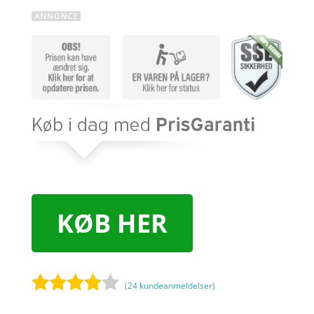
KØB HER
(
24
kundeanmeldelser)
Bedømt