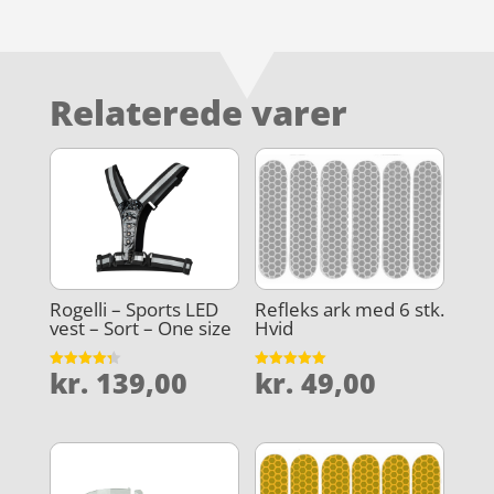
Relaterede varer
Rogelli – Sports LED
Refleks ark med 6 stk.
vest – Sort – One size
Hvid
kr.
139,00
kr.
49,00
Vurderet
Vurderet
4.3
5
ud af 5
ud af 5