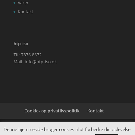
Varer
Kontakt
htp-iso
Tlf: 7876 8672
Mail:
info@htp-iso.dk
Cookie- og privatlivspolitik
Kontakt
Denne hjemmeside samler et bredt udvalg af
Denne hjemmeside bruger cookies til at forbedre din oplevelse.
spændende varer. Siden er et affiiliatesite, og nogle