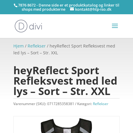
7876 8672 - Denne side er et produktkatalog og linker til
shops med produkterne
kontakt@htp-iso.dk
Hjem
/
Reflekser
/ heyReflect Sport Refleksvest med
led lys – Sort – Str. XXL
heyReflect Sport
Refleksvest med led
lys – Sort – Str. XXL
Varenummer (SKU):
0717285358381
Kategori:
Reflekser