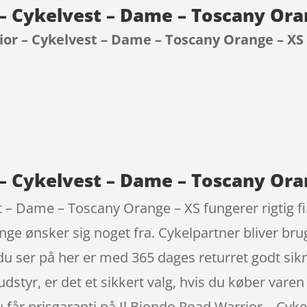
 – Cykelvest – Dame – Toscany Or
ior – Cykelvest – Dame – Toscany Orange – XS
9
– Cykelvest – Dame – Toscany Oran
t – Dame – Toscany Orange – XS fungerer rigtig fi
ge ønsker sig noget fra. Cykelpartner bliver brugt
u ser på her er med 365 dages returret godt sikr
dstyr, er det et sikkert valg, hvis du køber varen 
u får prisgaranti på Il Biondo Road Warrior – Cy