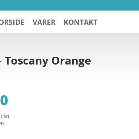
ORSIDE
VARER
KONTAKT
 – Toscany Orange
0
t år)
299