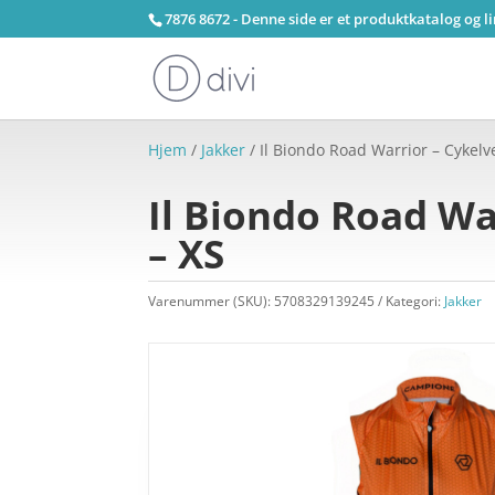
7876 8672 - Denne side er et produktkatalog og l
Hjem
/
Jakker
/ Il Biondo Road Warrior – Cykel
Il Biondo Road Wa
– XS
Varenummer (SKU):
5708329139245
Kategori:
Jakker