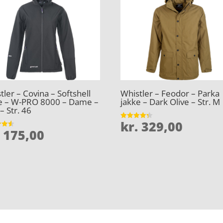
tler – Covina – Softshell
Whistler – Feodor – Parka
e – W-PRO 8000 – Dame –
jakke – Dark Olive – Str. M
– Str. 46
kr.
329,00
Vurderet
175,00
4.3
et
ud af 5
5