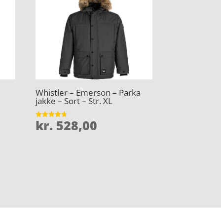
Whistler – Emerson – Parka
jakke – Sort – Str. XL
kr.
528,00
Vurderet
4.7
ud af 5