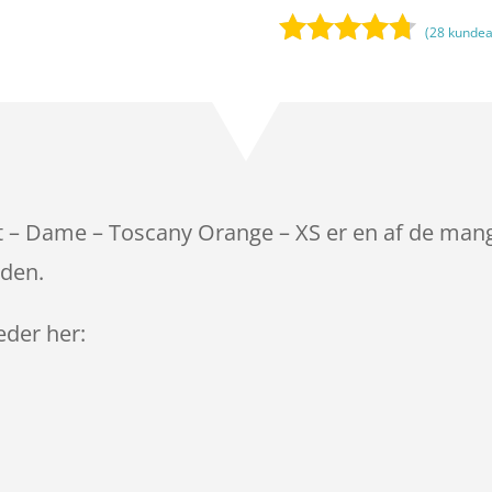
(
28
kundea
Bedømt
som
4.6
ud af 5
baseret
på
kundebedø
mmelser
t – Dame – Toscany Orange – XS er en af de mang
iden.
leder her: