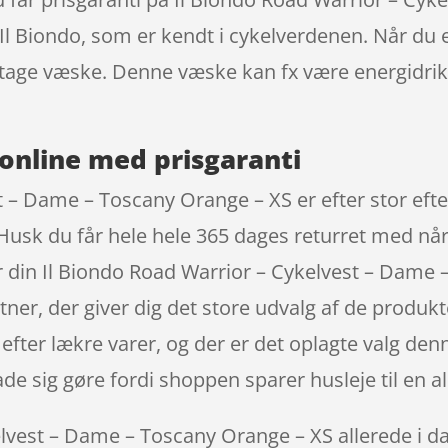
l Biondo, som er kendt i cykelverdenen. Når du e
dtage væske. Denne væske kan fx være energidrik 
online med prisgaranti
 – Dame – Toscany Orange – XS er efter stor efters
 Husk du får hele hele 365 dages returret med nå
 din Il Biondo Road Warrior – Cykelvest – Dame 
er, der giver dig det store udvalg af de produkter
efter lækre varer, og der er det oplagte valg den
ade sig gøre fordi shoppen sparer husleje til en a
lvest – Dame – Toscany Orange – XS allerede i dag