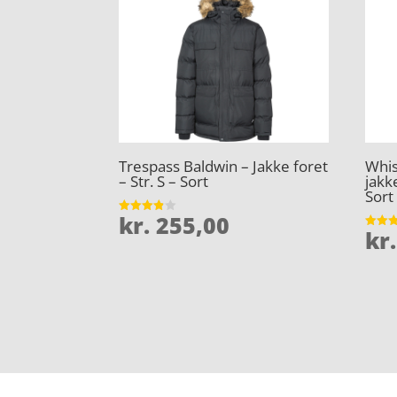
Trespass Baldwin – Jakke foret
Whis
– Str. S – Sort
jakk
Sort 
kr.
255,00
Vurderet
kr.
3.8
Vurder
ud af 5
4.5
ud af 
Forside
Oversigt artikler
htp-iso