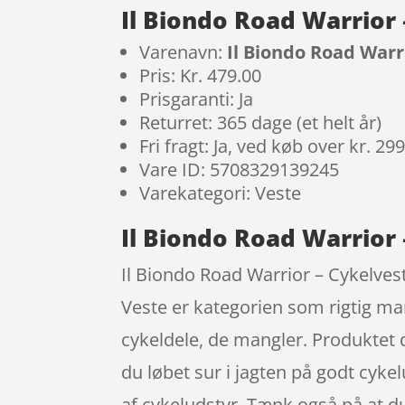
Il Biondo Road Warrior
Varenavn:
Il Biondo Road Warr
Pris: Kr. 479.00
Prisgaranti: Ja
Returret: 365 dage (et helt år)
Fri fragt: Ja, ved køb over kr. 29
Vare ID: 5708329139245
Varekategori: Veste
Il Biondo Road Warrior 
Il Biondo Road Warrior – Cykelves
Veste er kategorien som rigtig man
cykeldele, de mangler. Produktet d
du løbet sur i jagten på godt cykelu
af cykeludstyr. Tænk også på at d