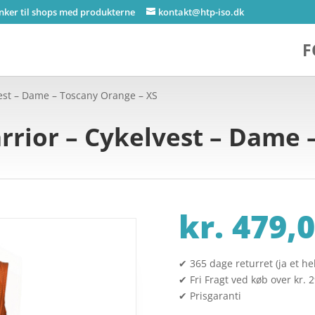
inker til shops med produkterne
kontakt@htp-iso.dk
F
vest – Dame – Toscany Orange – XS
rrior – Cykelvest – Dame
kr.
479,0
✔ 365 dage returret (ja et hel
✔ Fri Fragt ved køb over kr. 
✔ Prisgaranti