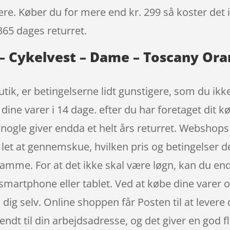
igere. Køber du for mere end kr. 299 så koster det i
365 dages returret.
 – Cykelvest – Dame – Toscany Ora
ik, er betingelserne lidt gunstigere, som du ikke
dine varer i 14 dage. efter du har foretaget dit k
ogle giver endda et helt års returret. Webshops e
r let at gennemskue, hvilken pris og betingelser 
samme. For at det ikke skal være løgn, kan du en
artphone eller tablet. Ved at købe dine varer on
 dig selv. Online shoppen får Posten til at levere 
t til din arbejdsadresse, og det giver en god fle