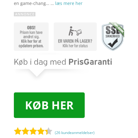
en game-chang… …
læs mere her
KØB HER
(
26
kundeanmeldelser)