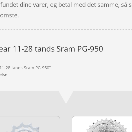
r fundet dine varer, og betal med det samme, så s
somste.
gear 11-28 tands Sram PG-950
r 11-28 tands Sram PG-950”
else.