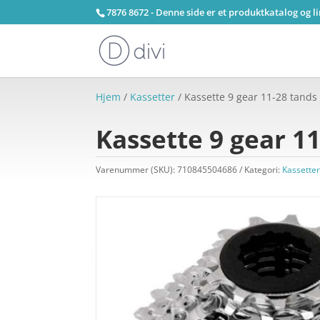
7876 8672 - Denne side er et produktkatalog og l
Hjem
/
Kassetter
/ Kassette 9 gear 11-28 tand
Kassette 9 gear 1
Varenummer (SKU):
710845504686
Kategori:
Kassette