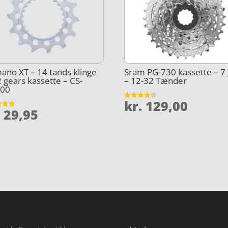
ano XT – 14 tands klinge
Sram PG-730 kassette – 7
12 gears kassette – CS-
– 12-32 Tænder
00
kr.
129,00
Vurderet
.
29,95
4.3
et
ud af 5
5