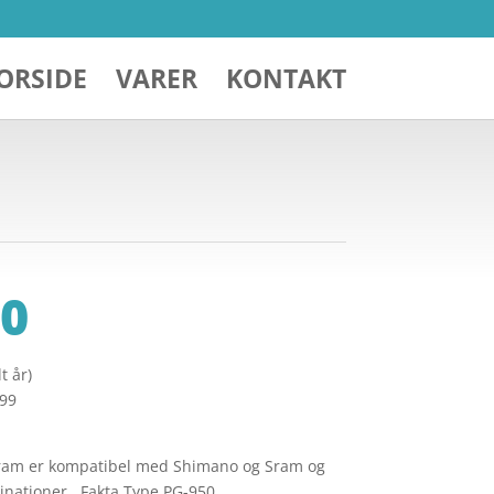
ORSIDE
VARER
KONTAKT
0
t år)
299
Sram er kompatibel med Shimano og Sram og
binationer. Fakta Type PG-950.