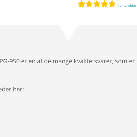
(
5
kundean
Bedømt
som
4.8
ud af 5
baseret på
kundebedø
mmelser
PG-950 er en af de mange kvalitetsvarer, som er
leder her: