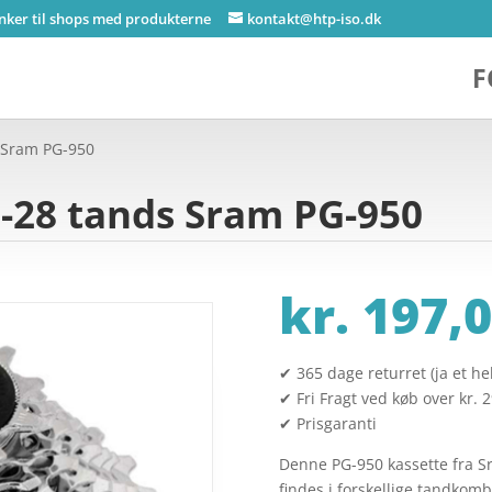
inker til shops med produkterne
kontakt@htp-iso.dk
F
s Sram PG-950
1-28 tands Sram PG-950
r
kr.
197,0
✔ 365 dage returret (ja et hel
✔ Fri Fragt ved køb over kr. 
✔ Prisgaranti
Denne PG-950 kassette fra 
findes i forskellige tandkom