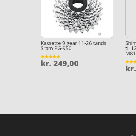
Kassette 9 gear 11-26 tands
Shim
Sram PG-950
til 
M81
kr.
249,00
Vurderet
kr
5
Vurder
ud af 5
4.8
ud af 