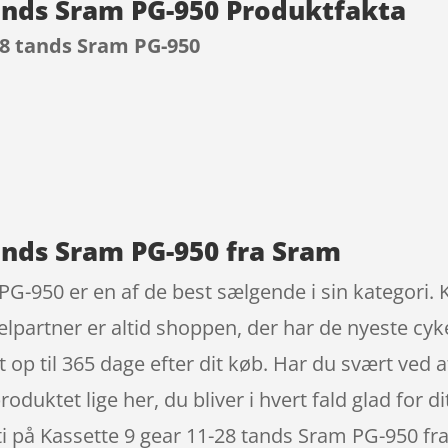
tands Sram PG-950 Produktfakta
28 tands Sram PG-950
9
tands Sram PG-950 fra Sram
G-950 er en af de best sælgende i sin kategori. 
kelpartner er altid shoppen, der har de nyeste cyk
 op til 365 dage efter dit køb. Har du svært ved at
roduktet lige her, du bliver i hvert fald glad for d
nti på Kassette 9 gear 11-28 tands Sram PG-950 f