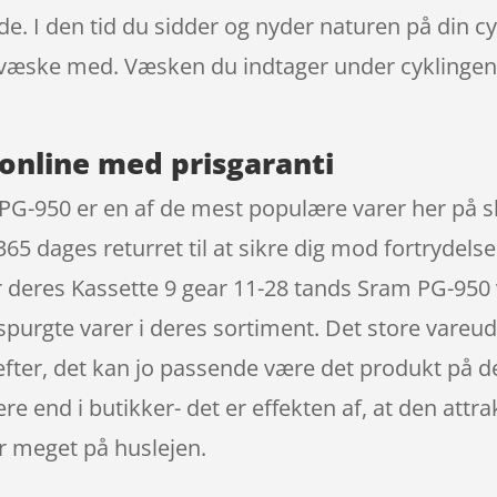
e. I den tid du sidder og nyder naturen på din cyk
t væske med. Væsken du indtager under cyklinge
online med prisgaranti
 PG-950 er en af de mest populære varer her på s
5 dages returret til at sikre dig mod fortrydelse 
 deres Kassette 9 gear 11-28 tands Sram PG-950
spurgte varer i deres sortiment. Det store vareudv
efter, det kan jo passende være det produkt på de
e end i butikker- det er effekten af, at den attra
 meget på huslejen.