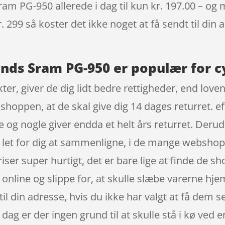
am PG-950 allerede i dag til kun kr. 197.00 – og m
. 299 så koster det ikke noget at få sendt til din 
ands Sram PG-950 er populær for c
r, giver de dig lidt bedre rettigheder, end loven
hoppen, at de skal give dig 14 dages returret. eft
 og nogle giver endda et helt års returret. Deru
er let for dig at sammenligne, i de mange websho
er super hurtigt, det er bare lige at finde de s
online og slippe for, at skulle slæbe varerne hje
 din adresse, hvis du ikke har valgt at få dem sen
I dag er der ingen grund til at skulle stå i kø ved