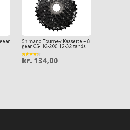
 gear
Shimano Tourney Kassette – 8
gear CS-HG-200 12-32 tands
kr.
134,00
Vurderet
4.4
ud af 5