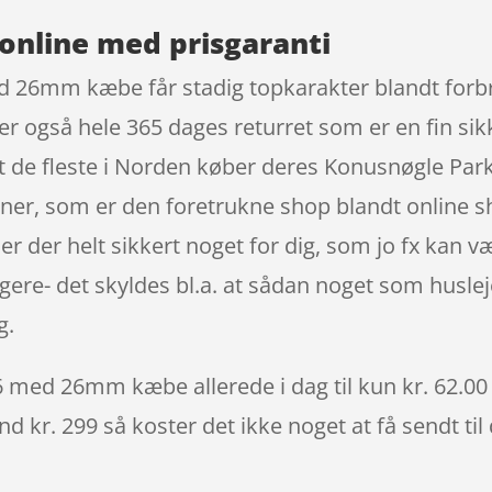
online med prisgaranti
26mm kæbe får stadig topkarakter blandt forbr
er også hele 365 dages returret som er en fin sik
angt de fleste i Norden køber deres Konusnøgle
er, som er den foretrukne shop blandt online s
r er der helt sikkert noget for dig, som jo fx kan
igere- det skyldes bl.a. at sådan noget som husl
g.
ed 26mm kæbe allerede i dag til kun kr. 62.00 –
nd kr. 299 så koster det ikke noget at få sendt til