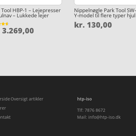
 Tool HBP-1 – Lejepresser
Nippelnøgle Park Tool SW
hjulnav – Lukkede lejer
Y-model til flere typer hjul
kr.
130,00
.
3.269,00
et
5
rside
Oversigt artikler
htp-iso
rer
Tlf: 7876 8672
ntakt
Mail:
info@htp-iso.dk