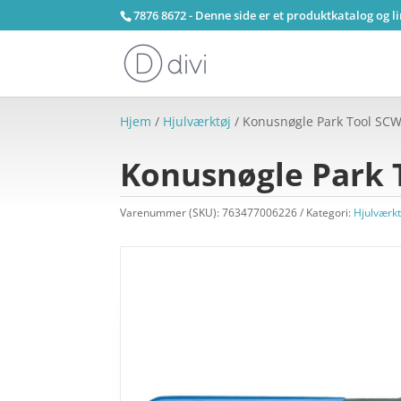
7876 8672 - Denne side er et produktkatalog og l
Hjem
/
Hjulværktøj
/ Konusnøgle Park Tool S
Konusnøgle Park
Varenummer (SKU):
763477006226
Kategori:
Hjulværkt