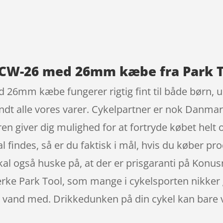
9
SCW-26 med 26mm kæbe fra Park 
26mm kæbe fungerer rigtig fint til både børn, u
andt alle vores varer. Cykelpartner er nok Danm
en giver dig mulighed for at fortryde købet helt o
kal findes, så er du faktisk i mål, hvis du køber p
skal også huske på, at der er prisgaranti på Kon
e Park Tool, som mange i cykelsporten nikker g
et vand med. Drikkedunken på din cykel kan bare