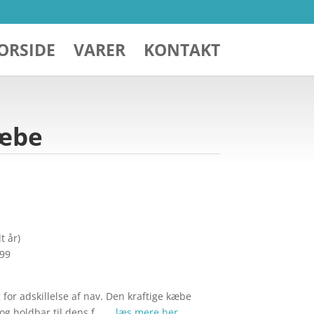
ORSIDE
VARER
KONTAKT
kæbe
t år)
299
 for adskillelse af nav. Den kraftige kæbe
og holdbar til dens f… …
læs mere her