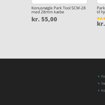
Konusnøgle Park Tool SCW-28
Park
med 28mm kæbe
til 
kr.
55,00
kr
Vurder
4.6
ud af 
Fo
Va
Ko