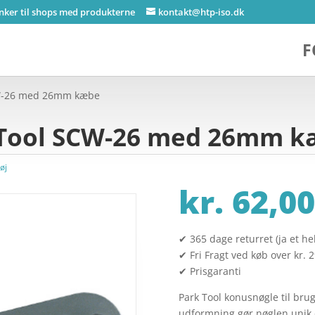
inker til shops med produkterne
kontakt@htp-iso.dk
F
CW-26 med 26mm kæbe
 Tool SCW-26 med 26mm 
øj
kr.
62,00
✔ 365 dage returret (ja et hel
✔ Fri Fragt ved køb over kr. 
✔ Prisgaranti
Park Tool konusnøgle til brug
udformning gør nøglen unik 