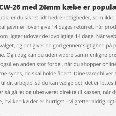
SCW-26 med 26mm kæbe er populær
ik, er du sikret lidt bedre rettigheder, som ikke 
al jævnfør loven give 14 dages returret. når prod
om ligger udover de lovpligtige 14 dage. Når we
dvalget, og det giver en god gennemsigtighed på 
ne. Og i dag kan du uden videre sammenligne pris
gså en anden stor fordel, når du shopper online, 
rne synes, de skal holde åbent. Dine varer bliver s
til dit arbejde, så du kan vælge det, det er lette
 så gå let og ubesværet direkte til kassen, når 
hvilken kø der er hurtigst – vi gætter aldrig rigtig