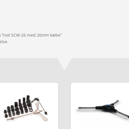
ark Tool SCW-26 med 26mm kæbe”
else.