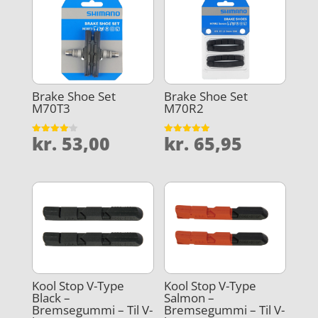
Brake Shoe Set
Brake Shoe Set
M70T3
M70R2
kr.
53,00
kr.
65,95
Vurderet
Vurderet
4.1
4.9
ud af 5
ud af 5
Kool Stop V-Type
Kool Stop V-Type
Black –
Salmon –
Bremsegummi – Til V-
Bremsegummi – Til V-