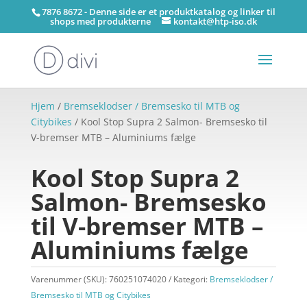
7876 8672 - Denne side er et produktkatalog og linker til
shops med produkterne
kontakt@htp-iso.dk
Hjem
/
Bremseklodser / Bremsesko til MTB og
Citybikes
/ Kool Stop Supra 2 Salmon- Bremsesko til
V-bremser MTB – Aluminiums fælge
Kool Stop Supra 2
Salmon- Bremsesko
til V-bremser MTB –
Aluminiums fælge
Varenummer (SKU):
760251074020
Kategori:
Bremseklodser /
Bremsesko til MTB og Citybikes