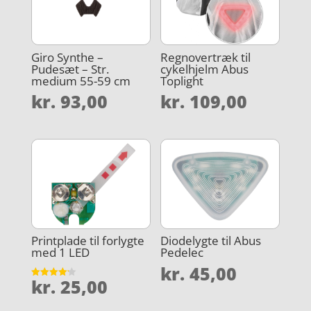
Giro Synthe –
Regnovertræk til
Pudesæt – Str.
cykelhjelm Abus
medium 55-59 cm
Toplight
kr.
93,00
kr.
109,00
Printplade til forlygte
Diodelygte til Abus
med 1 LED
Pedelec
kr.
45,00
kr.
25,00
Vurderet
4.2
ud af 5