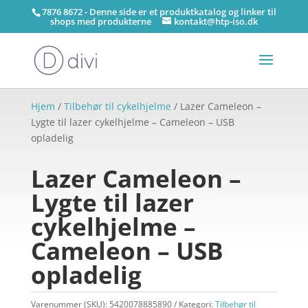
7876 8672 - Denne side er et produktkatalog og linker til
shops med produkterne
kontakt@htp-iso.dk
Hjem
/
Tilbehør til cykelhjelme
/ Lazer Cameleon –
Lygte til lazer cykelhjelme – Cameleon – USB
opladelig
Lazer Cameleon –
Lygte til lazer
cykelhjelme –
Cameleon – USB
opladelig
Varenummer (SKU):
5420078885890
Kategori:
Tilbehør til