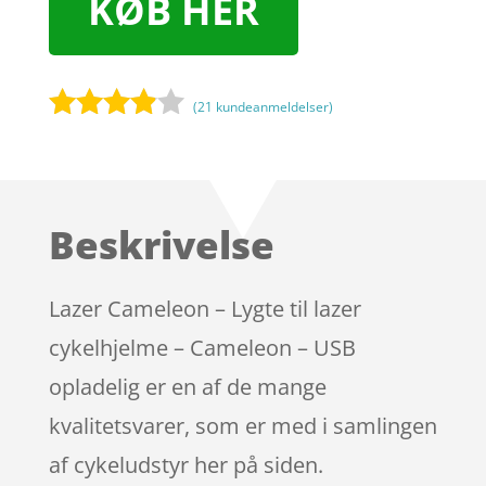
KØB HER
(
21
kundeanmeldelser)
Bedømt
som
3.8
ud af 5
baseret
Beskrivelse
på
kundebed
ømmels
Lazer Cameleon – Lygte til lazer
er
cykelhjelme – Cameleon – USB
opladelig er en af de mange
kvalitetsvarer, som er med i samlingen
af cykeludstyr her på siden.