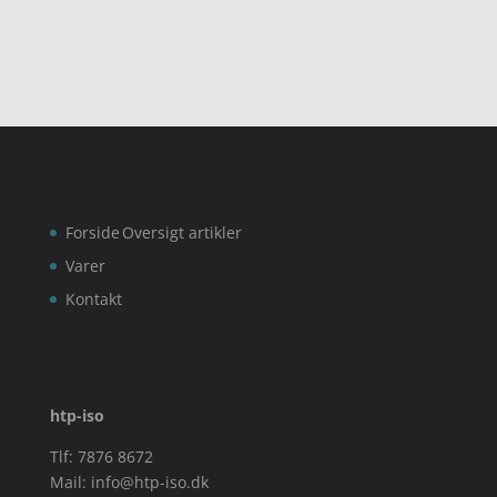
Forside
Oversigt artikler
Varer
Kontakt
htp-iso
Tlf: 7876 8672
Mail:
info@htp-iso.dk