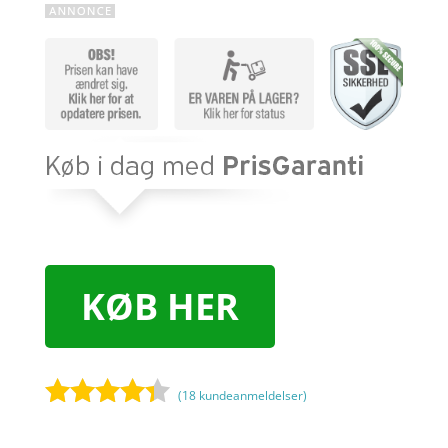
KØB HER
(
18
kundeanmeldelser)
Bedømt