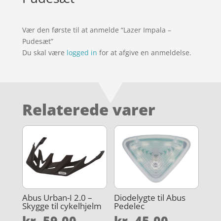
Vær den første til at anmelde “Lazer Impala –
Pudesæt”
Du skal være
logged in
for at afgive en anmeldelse.
Relaterede varer
Abus Urban-I 2.0 –
Diodelygte til Abus
Skygge til cykelhjelm
Pedelec
kr.
59,00
kr.
45,00