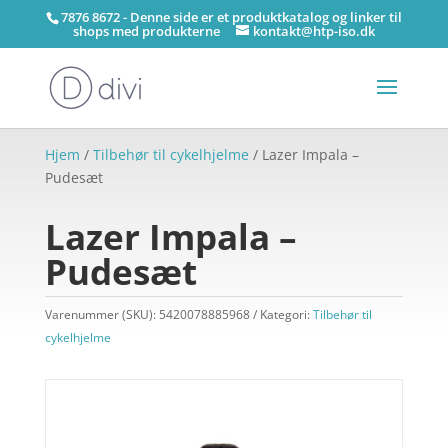
7876 8672 - Denne side er et produktkatalog og linker til
shops med produkterne
kontakt@htp-iso.dk
Hjem
/
Tilbehør til cykelhjelme
/ Lazer Impala –
Pudesæt
Lazer Impala –
Pudesæt
Varenummer (SKU):
5420078885968
Kategori:
Tilbehør til
cykelhjelme