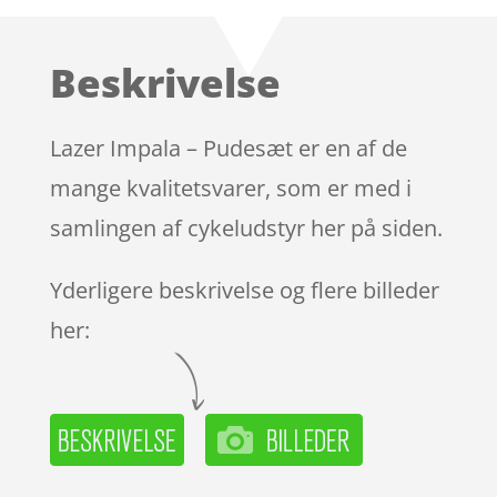
som
4.2
ud af 5
baseret
Beskrivelse
på
kundebedø
mmelser
Lazer Impala – Pudesæt er en af de
mange kvalitetsvarer, som er med i
samlingen af cykeludstyr her på siden.
Yderligere beskrivelse og flere billeder
her: