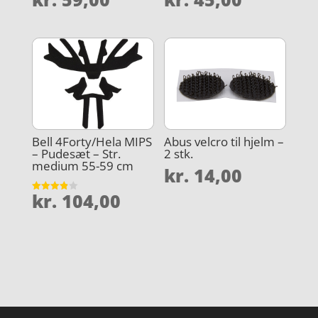
Bell 4Forty/Hela MIPS
Abus velcro til hjelm –
– Pudesæt – Str.
2 stk.
medium 55-59 cm
kr.
14,00
kr.
104,00
Vurderet
3.9
ud af 5