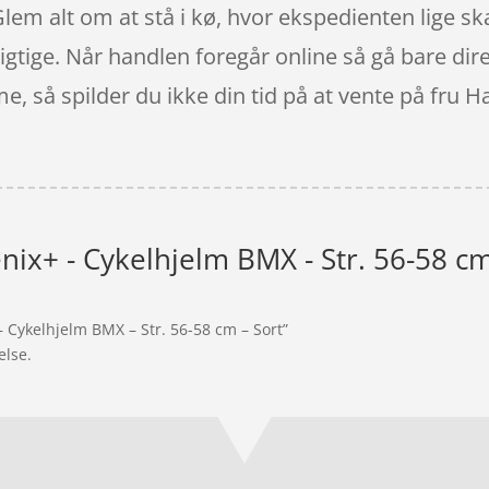
Glem alt om at stå i kø, hvor ekspedienten lige ska
 rigtige. Når handlen foregår online så gå bare dir
, så spilder du ikke din tid på at vente på fru H
nix+ - Cykelhjelm BMX - Str. 56-58 cm
– Cykelhjelm BMX – Str. 56-58 cm – Sort”
else.