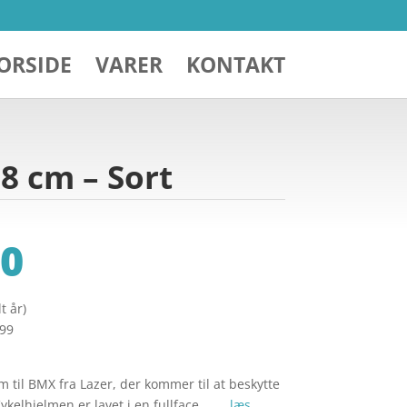
ORSIDE
VARER
KONTAKT
8 cm – Sort
0
t år)
299
 til BMX fra Lazer, der kommer til at beskytte
Cykelhjelmen er lavet i en fullface … …
læs