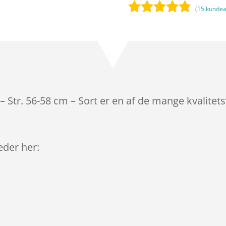
(
15
kundea
Bedømt
som
4.7
ud af 5
baseret på
kundebedø
mmelser
 Str. 56-58 cm – Sort er en af de mange kvalitet
leder her: