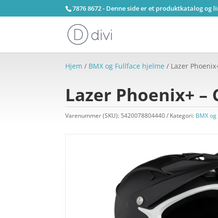
7876 8672 - Denne side er et produktkatalog og l
Hjem
/
BMX og Fullface hjelme
/ Lazer Phoenix+
Lazer Phoenix+ – 
Varenummer (SKU):
5420078804440
Kategori:
BMX og 