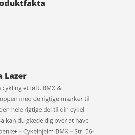
Produktfakta
a Lazer
 cykling et løft. BMX &
hoppen med de rigtige mærker til
n hele rigtige del til din cykel
 så kan du glæde dig over at have
hoenix+ – Cykelhjelm BMX – Str. 56-