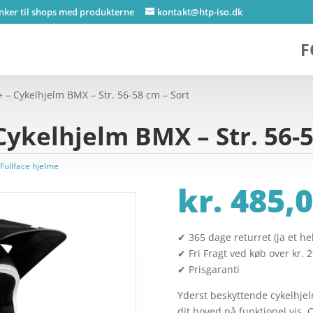
inker til shops med produkterne
kontakt@htp-iso.dk
F
 – Cykelhjelm BMX – Str. 56-58 cm – Sort
Cykelhjelm BMX – Str. 56-5
Fullface hjelme
kr.
485,0
✔ 365 dage returret (ja et hel
✔ Fri Fragt ved køb over kr. 
✔ Prisgaranti
Yderst beskyttende cykelhjelm
dit hoved på funktionel vis. 