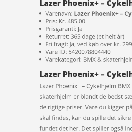
Lazer Phoenix+ – Cykelh
Varenavn:
Lazer Phoenix+ – Cy
Pris: Kr. 485.00
Prisgaranti: Ja
Returret: 365 dage (et helt år)
Fri fragt: Ja, ved køb over kr. 29
Vare ID: 5420078804440
Varekategori: BMX & skaterhje
Lazer Phoenix+ – Cykelh
Lazer Phoenix+ – Cykelhjelm BMX – 
skaterhjelm er blandt de bedst s
de rigtige priser. Vare du kigger p
skal findes, kan du spille det sik
fundet det her. Det spiller også in