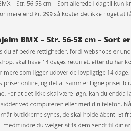
X – Str. 56-58 cm – Sort allerede i dag til kun k
 for mere end kr. 299 så koster det ikke noget at f
jelm BMX – Str. 56-58 cm – Sort er
 du af bedre rettigheder, fordi webshops er under
hop, skal have 14 dages returret. efter du har kø
r mere som ligger udover de lovpligtige 14 dage.
es priser online, og det at sammenlligne priser bl
ne. For at det ikke skal være løgn, kan du endda
 sidder ved computeren eller med din telefon. Nå
hvornår butikkerne synes, de skal holde åbent. Et f
e, medmindre du vælger at få dem sendt til din ar