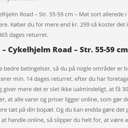
lhjelm Road – Str. 55-59 cm – Mat sort allerede i 
igere. Køber du for mere end kr. 299 så koster det i
365 dages returret.
 – Cykelhjelm Road – Str. 55-59 c
e bedre betingelser, så du på nogle områder er bed
erer min. 14 dages returret. efter du har foretage
iver mere det er slet ikke ualmindeligt, at få 30,
r, at alle varer og priser ligger online, som gør 
ære tæt på din bopæl. Og du kan endda gøre det p
at handle online, så slipper du helt for, at være 