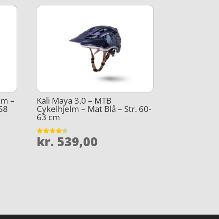
lm –
Kali Maya 3.0 – MTB
-58
Cykelhjelm – Mat Blå – Str. 60-
63 cm
kr.
539,00
Vurderet
4.4
ud af 5