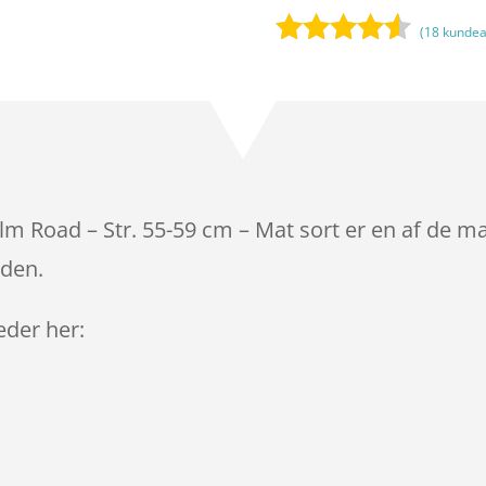
(
18
kundea
Bedømt
som
4.4
ud af 5
baseret
på
kundebedø
mmelser
elm Road – Str. 55-59 cm – Mat sort er en af de m
iden.
leder her: