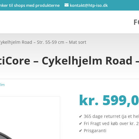
inker til shops med produkterne
kontakt@htp-iso.dk
F
Cykelhjelm Road – Str. 55-59 cm – Mat sort
iCore – Cykelhjelm Road –
elm
kr.
599,0
✔ 365 dage returret (ja et hel
✔ Fri Fragt ved køb over kr. 
✔ Prisgaranti