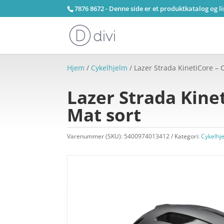
7876 8672 - Denne side er et produktkatalog og l
Hjem
/
Cykelhjelm
/ Lazer Strada KinetiCore – 
Lazer Strada Kinet
Mat sort
Varenummer (SKU):
5400974013412
Kategori:
Cykelhj