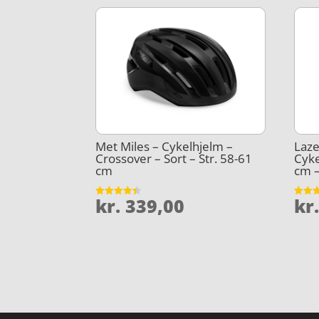
Met Miles – Cykelhjelm –
Laze
Crossover – Sort – Str. 58-61
Cyke
cm
cm –
kr.
339,00
kr
Vurderet
Vurder
4.4
4.3
ud af 5
ud af 