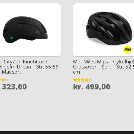
r CityZen KinetiCore –
Met Miles Mips – Cykelhje
lhjelm Urban – Str. 55-59
Crossover – Sort – Str. 52
 Mat sort
cm
.
323,00
kr.
499,00
et
Vurderet
4.3
5
ud af 5