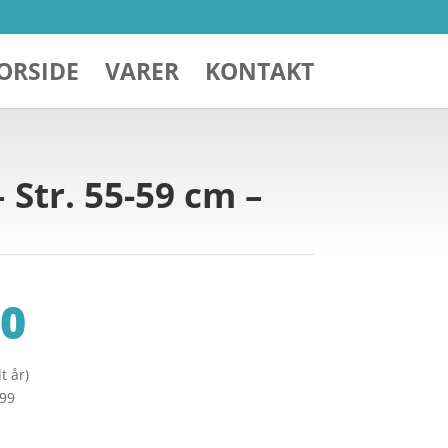
ORSIDE
VARER
KONTAKT
 Str. 55-59 cm –
0
t år)
299