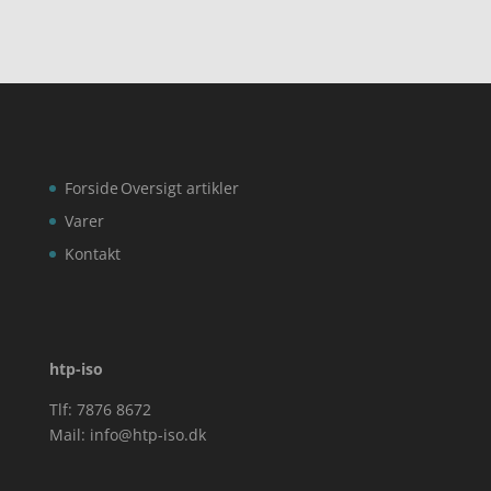
Forside
Oversigt artikler
Varer
Kontakt
htp-iso
Tlf: 7876 8672
Mail:
info@htp-iso.dk