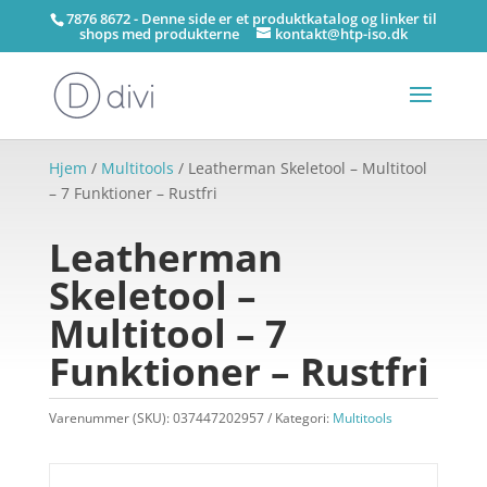
7876 8672 - Denne side er et produktkatalog og linker til
shops med produkterne
kontakt@htp-iso.dk
Hjem
/
Multitools
/ Leatherman Skeletool – Multitool
– 7 Funktioner – Rustfri
Leatherman
Skeletool –
Multitool – 7
Funktioner – Rustfri
Varenummer (SKU):
037447202957
Kategori:
Multitools