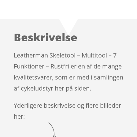
Bedømt
som
4
ud af 5
baseret
Beskrivelse
på
kundebed
ømmels
Leatherman Skeletool – Multitool – 7
er
Funktioner – Rustfri er en af de mange
kvalitetsvarer, som er med i samlingen
af cykeludstyr her på siden.
Yderligere beskrivelse og flere billeder
her: