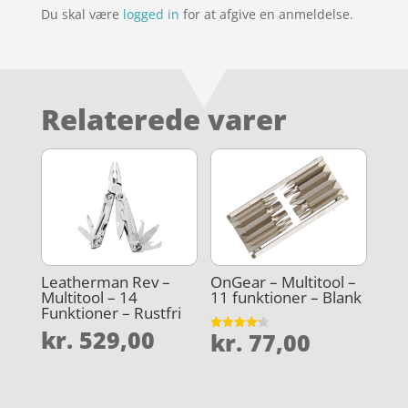
Du skal være
logged in
for at afgive en anmeldelse.
Relaterede varer
Leatherman Rev –
OnGear – Multitool –
Multitool – 14
11 funktioner – Blank
Funktioner – Rustfri
kr.
529,00
kr.
77,00
Vurderet
4.2
ud af 5