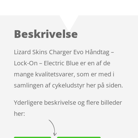
Bedømt
som
3.9
ud af 5
baseret
Beskrivelse
på
kundebed
ømmels
Lizard Skins Charger Evo Håndtag –
er
Lock-On – Electric Blue er en af de
mange kvalitetsvarer, som er med i
samlingen af cykeludstyr her på siden.
Yderligere beskrivelse og flere billeder
her: