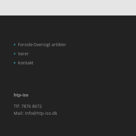
Forside
Oversigt artikler
Varer
Kontakt
htp-iso
Tlf: 7876 8672
Mail:
info@htp-iso.dk