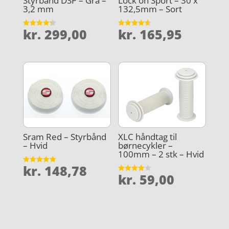
Styrbånd DSP – Grå –
Lock on Sport – 30 x
3,2 mm
132,5mm – Sort
kr.
299,00
kr.
165,95
Vurderet
Vurderet
4.3
4.6
ud af 5
ud af 5
Sram Red – Styrbånd
XLC håndtag til
– Hvid
børnecykler –
100mm – 2 stk – Hvid
kr.
148,78
Vurderet
kr.
59,00
5
Vurderet
ud af 5
4.1
ud af 5