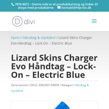
7876 8672 - Denne side er et produktkatalog og linker til
shops med produkterne
kontakt@htp-iso.dk
Hjem
/
Håndtag & styrbånd
/ Lizard Skins Charger
Evo Håndtag – Lock-On – Electric Blue
Lizard Skins Charger
Evo Håndtag – Lock-
On – Electric Blue
Varenummer (SKU):
696260134809
Kategori:
Håndtag &
styrbånd