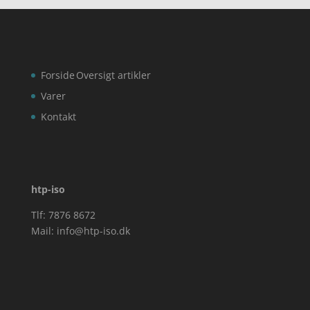
Forside
Oversigt artikler
Varer
Kontakt
htp-iso
Tlf: 7876 8672
Mail:
info@htp-iso.dk