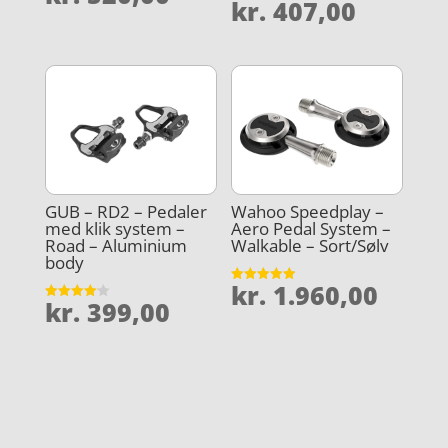
kr.
407,00
4.8
Vurderet
ud af 5
4.2
ud af 5
GUB – RD2 – Pedaler
Wahoo Speedplay –
med klik system –
Aero Pedal System –
Road – Aluminium
Walkable – Sort/Sølv
body
kr.
1.960,00
Vurderet
kr.
399,00
4.9
Vurderet
ud af 5
4.1
ud af 5