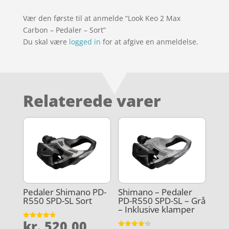
Vær den første til at anmelde “Look Keo 2 Max
Carbon – Pedaler – Sort”
Du skal være
logged in
for at afgive en anmeldelse.
Relaterede varer
Pedaler Shimano PD-
Shimano – Pedaler
R550 SPD-SL Sort
PD-R550 SPD-SL – Grå
– Inklusive klamper
kr.
520,00
Vurderet