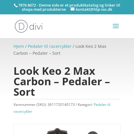
7876 8672 - Denne side er et produktkatalog og linker til
shops med produkterne
kontakt@htp-iso.dk
Hjem
/
Pedaler til racercykler
/ Look Keo 2 Max
Carbon – Pedaler – Sort
Look Keo 2 Max
Carbon – Pedaler –
Sort
Varenummer (SKU):
3611720140173
Kategori:
Pedaler til
racercykler