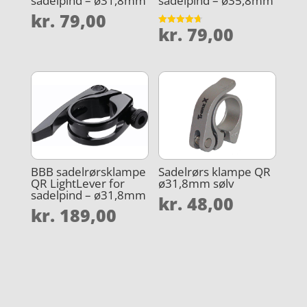
sadelpind – ø31,8mm
sadelpind – ø35,8mm
kr.
79,00
kr.
79,00
Vurderet
4.7
ud af 5
BBB sadelrørsklampe
Sadelrørs klampe QR
QR LightLever for
ø31,8mm sølv
sadelpind – ø31,8mm
kr.
48,00
kr.
189,00