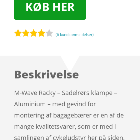
KØB HER
(
6
kundeanmeldelser)
Bedømt
som
4
ud af 5
baseret
Beskrivelse
på
kundebed
ømmels
M-Wave Racky – Sadelrørs klampe –
er
Aluminium – med gevind for
montering af bagagebærer er en af de
mange kvalitetsvarer, som er med i
samlingen af cykeludstyr her på siden.