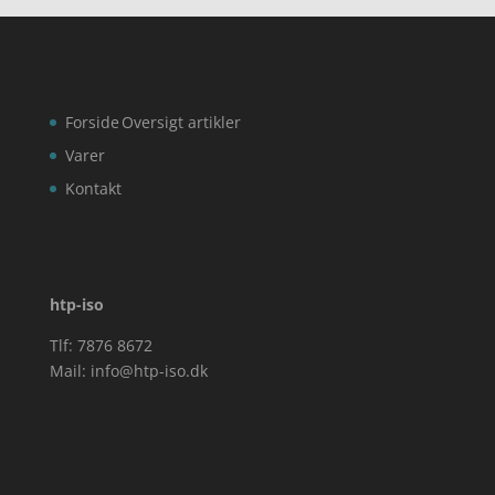
Forside
Oversigt artikler
Varer
Kontakt
htp-iso
Tlf: 7876 8672
Mail:
info@htp-iso.dk