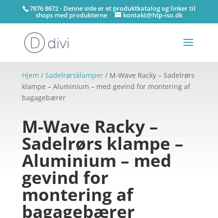
7876 8672 - Denne side er et produktkatalog og linker til
shops med produkterne
kontakt@htp-iso.dk
Hjem
/
Sadelrørsklamper
/ M-Wave Racky – Sadelrørs
klampe – Aluminium – med gevind for montering af
bagagebærer
M-Wave Racky –
Sadelrørs klampe –
Aluminium – med
gevind for
montering af
bagagebærer