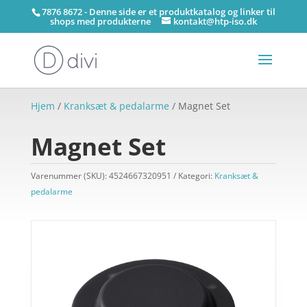
7876 8672 - Denne side er et produktkatalog og linker til
shops med produkterne
kontakt@htp-iso.dk
Hjem
/
Kranksæt & pedalarme
/ Magnet Set
Magnet Set
Varenummer (SKU):
4524667320951
Kategori:
Kranksæt &
pedalarme