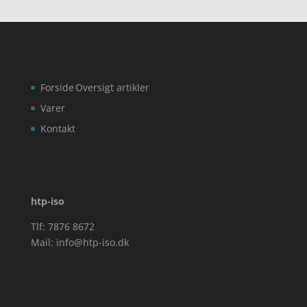
Forside
Oversigt artikler
Varer
Kontakt
htp-iso
Tlf: 7876 8672
Mail:
info@htp-iso.dk