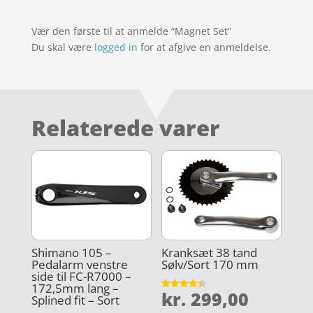
Vær den første til at anmelde “Magnet Set”
Du skal være
logged in
for at afgive en anmeldelse.
Relaterede varer
Shimano 105 –
Kranksæt 38 tand
Pedalarm venstre
Sølv/Sort 170 mm
side til FC-R7000 –
172,5mm lang –
kr.
299,00
Vurderet
Splined fit – Sort
4.4
ud af 5