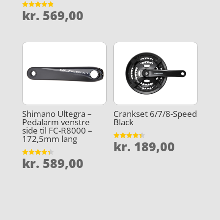
kr.
569,00
Vurderet
4.9
ud af 5
Shimano Ultegra –
Crankset 6/7/8-Speed
Pedalarm venstre
Black
side til FC-R8000 –
172,5mm lang
kr.
189,00
Vurderet
4.4
ud af 5
kr.
589,00
Vurderet
4.3
ud af 5