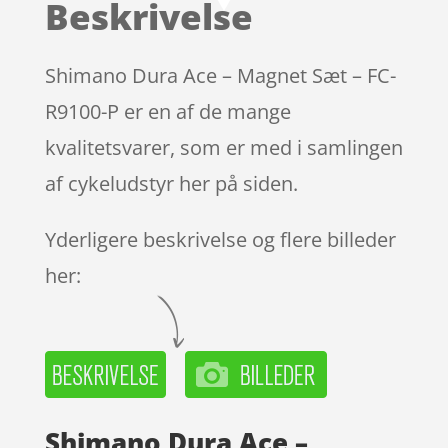
Beskrivelse
på
kundebedø
mmelser
Shimano Dura Ace – Magnet Sæt – FC-
R9100-P er en af de mange
kvalitetsvarer, som er med i samlingen
af cykeludstyr her på siden.
Yderligere beskrivelse og flere billeder
her:
Shimano Dura Ace –