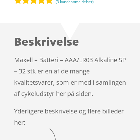
(
3
kundeanmeldelser)
Bedømt
som
4.7
ud af 5
baseret på
Beskrivelse
kundebedø
mmelser
Maxell – Batteri – AAA/LR03 Alkaline SP
– 32 stk er en af de mange
kvalitetsvarer, som er med i samlingen
af cykeludstyr her på siden.
Yderligere beskrivelse og flere billeder
her: