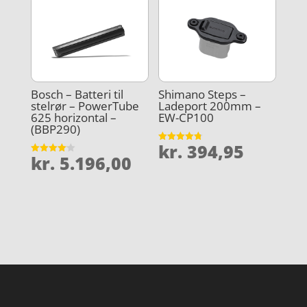
Bosch – Batteri til
Shimano Steps –
stelrør – PowerTube
Ladeport 200mm –
625 horizontal –
EW-CP100
(BBP290)
kr.
394,95
Vurderet
kr.
5.196,00
4.8
Vurderet
ud af 5
4.1
ud af 5