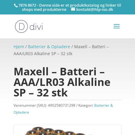
7876 8672 - Denne side er et produktkatalog og linker til
shops med produkterne
kontakt@htp-iso.dk
Hjem
/
Batterier & Opladere
/ Maxell – Batteri –
AAA/LR03 Alkaline SP – 32 stk
Maxell – Batteri –
AAA/LR03 Alkaline
SP – 32 stk
Varenummer (SKU):
4902580731298
Kategori:
Batterier &
Opladere