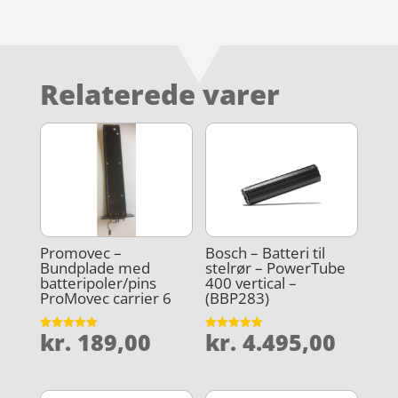
Relaterede varer
Promovec –
Bosch – Batteri til
Bundplade med
stelrør – PowerTube
batteripoler/pins
400 vertical –
ProMovec carrier 6
(BBP283)
kr.
189,00
kr.
4.495,00
Vurderet
Vurderet
5
5
ud af 5
ud af 5