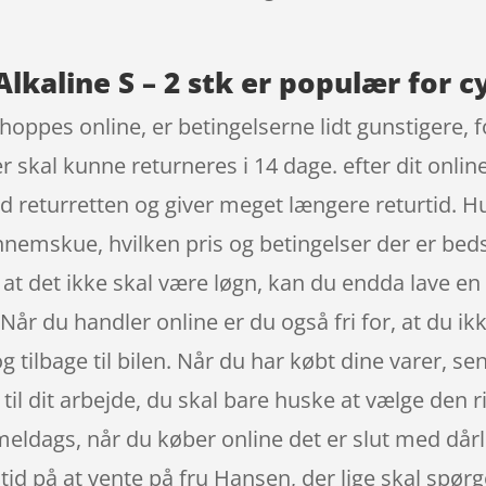
Alkaline S – 2 stk er populær for c
hoppes online, er betingelserne lidt gunstigere,
er skal kunne returneres i 14 dage. efter dit online
eturretten og giver meget længere returtid. Hus
nnemskue, hvilken pris og betingelser der er beds
at det ikke skal være løgn, kan du endda lave e
Når du handler online er du også fri for, at du ik
 tilbage til bilen. Når du har købt dine varer, sen
til dit arbejde, du skal bare huske at vælge den r
meldags, når du køber online det er slut med dårl
tid på at vente på fru Hansen, der lige skal spør