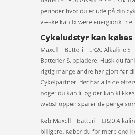
Batteri – LR20 Alkaline S – 2 stk 
perioder hvor du er ude på din cy
væske kan fx være energidrik med
Cykeludstyr kan købes 
Maxell – Batteri – LR20 Alkaline S
Batterier & opladere. Husk du får
rigtig mange andre har gjort før d
Cykelpartner, der har alle de efter
noget du kan li, og der kan klikk
webshoppen sparer de penge som e
Køb Maxell – Batteri – LR20 Alkaline
billigere. Køber du for mere end kr