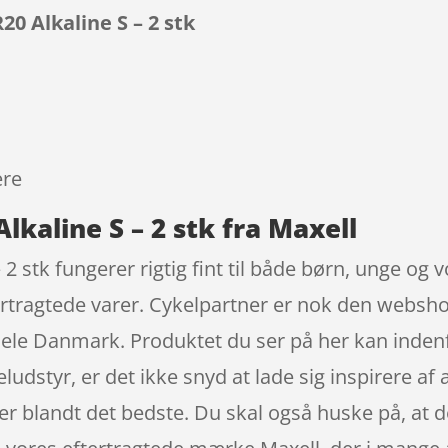
20 Alkaline S – 2 stk
9
ere
Alkaline S – 2 stk fra Maxell
– 2 stk fungerer rigtig fint til både børn, unge og
rtragtede varer. Cykelpartner er nok den websho
l hele Danmark. Produktet du ser på her kan inden
eludstyr, er det ikke snyd at lade sig inspirere a
er blandt det bedste. Du skal også huske på, at d