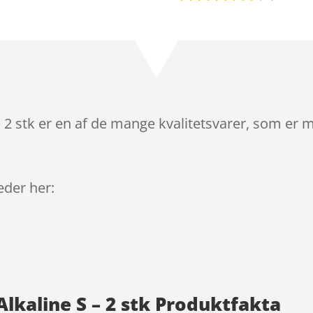
Bedømt
som
4.3
ud af 5
baseret
på
kundebedø
mmelser
 – 2 stk er en af de mange kvalitetsvarer, som er 
leder her:
Alkaline S – 2 stk Produktfakta