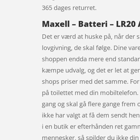
365 dages returret.
Maxell – Batteri – LR20 
Det er værd at huske på, når der s
lovgivning, de skal følge. Dine var
shoppen endda mere end standard r
kæmpe udvalg, og det er let at ge
shops priser med det samme. For 
på toilettet med din mobiltelefon. 
gang og skal gå flere gange frem og
ikke har valgt at få dem sendt hen 
i en butik er efterhånden ret gam
mennesker, så spilder du ikke din 