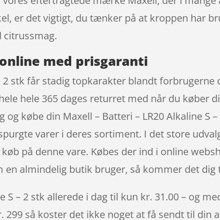
fra vores eftertragtede mærke Maxell, der i mange 
kel, er det vigtigt, du tænker på at kroppen har 
 citrussmag.
online med prisgaranti
 – 2 stk får stadig topkarakter blandt forbrugerne
 hele hele 365 dages returret med når du køber d
ig og købe din Maxell – Batteri – LR20 Alkaline S
spurgte varer i deres sortiment. I det store udvalg
es køb på denne vare. Købes der ind i online webs
n almindelig butik bruger, så kommer det dig t
 S – 2 stk allerede i dag til kun kr. 31.00 – og me
. 299 så koster det ikke noget at få sendt til din 