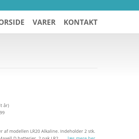
ORSIDE
VARER
KONTAKT
t år)
299
er af modellen LR20 Alkaline. Indeholder 2 stk.
 Maxell D batterier 2 pak LR2… …
læs mere her