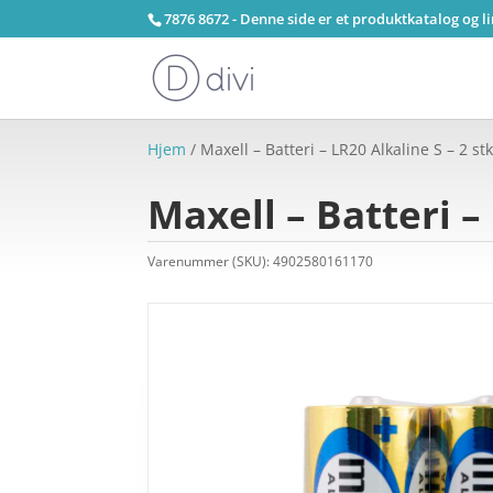
7876 8672 - Denne side er et produktkatalog og l
Hjem
/ Maxell – Batteri – LR20 Alkaline S – 2 st
Maxell – Batteri –
Varenummer (SKU):
4902580161170