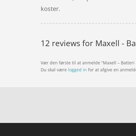
koster.
12 reviews for
Maxell - Ba
Vær den første til at anmelde “Maxell – Batteri 
Du skal være
logged in
for at afgive en anmeld