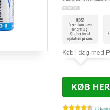
KØB HER
(
12
kundea