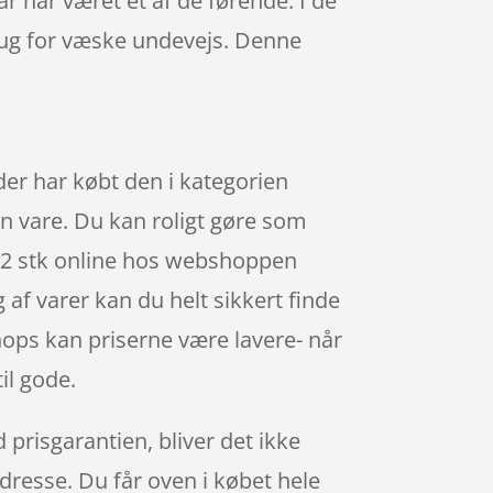
år har været et af de førende. I de
brug for væske undevejs. Denne
 der har købt den i kategorien
in vare. Du kan roligt gøre som
 – 2 stk online hos webshoppen
 af varer kan du helt sikkert finde
hops kan priserne være lavere- når
il gode.
d prisgarantien, bliver det ikke
adresse. Du får oven i købet hele