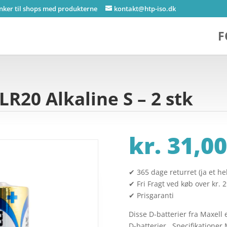
inker til shops med produkterne
kontakt@htp-iso.dk
F
k
 LR20 Alkaline S – 2 stk
kr.
31,00
✔ 365 dage returret (ja et hel
✔ Fri Fragt ved køb over kr. 
✔ Prisgaranti
Disse D-batterier fra Maxell 
D-batterier. Specifikationer