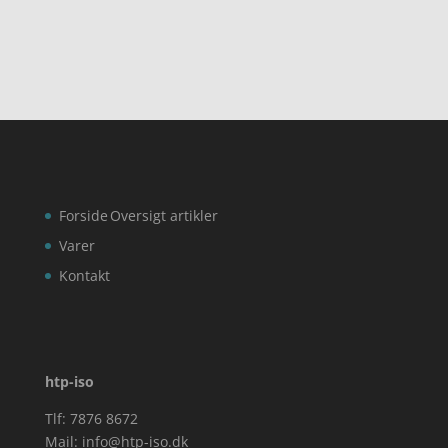
Forside
Oversigt artikler
Varer
Kontakt
htp-iso
Tlf: 7876 8672
Mail:
info@htp-iso.dk