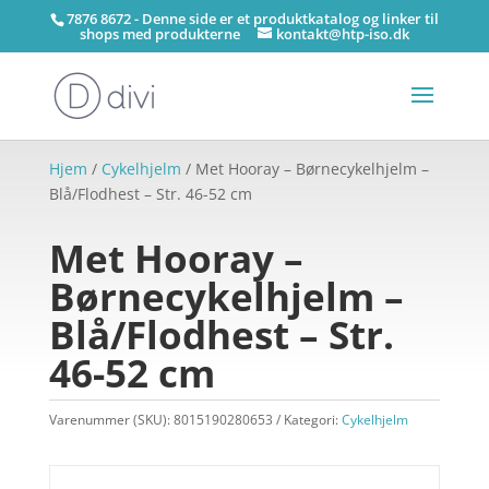
7876 8672 - Denne side er et produktkatalog og linker til
shops med produkterne
kontakt@htp-iso.dk
Hjem
/
Cykelhjelm
/ Met Hooray – Børnecykelhjelm –
Blå/Flodhest – Str. 46-52 cm
Met Hooray –
Børnecykelhjelm –
Blå/Flodhest – Str.
46-52 cm
Varenummer (SKU):
8015190280653
Kategori:
Cykelhjelm