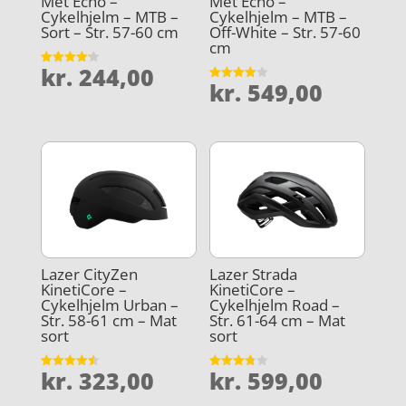
Met Echo –
Met Echo –
Cykelhjelm – MTB –
Cykelhjelm – MTB –
Sort – Str. 57-60 cm
Off-White – Str. 57-60
cm
kr.
244,00
Vurderet
kr.
549,00
4.2
Vurderet
ud af 5
3.9
ud af 5
Lazer CityZen
Lazer Strada
KinetiCore –
KinetiCore –
Cykelhjelm Urban –
Cykelhjelm Road –
Str. 58-61 cm – Mat
Str. 61-64 cm – Mat
sort
sort
kr.
323,00
kr.
599,00
Vurderet
Vurderet
4.5
3.8
ud af 5
ud af 5