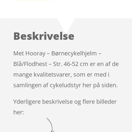
Bedømt
som
4.2
ud af 5
baseret
Beskrivelse
på
kundebedø
mmelser
Met Hooray – Børnecykelhjelm –
Blå/Flodhest – Str. 46-52 cm er en af de
mange kvalitetsvarer, som er med i
samlingen af cykeludstyr her på siden.
Yderligere beskrivelse og flere billeder
her: