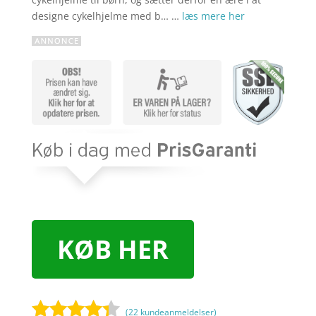
designe cykelhjelme med b… …
læs mere her
KØB HER
(
22
kundeanmeldelser)