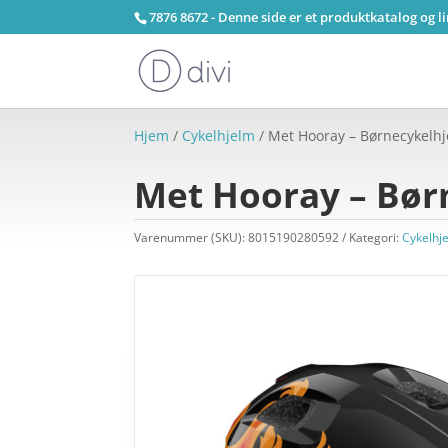
7876 8672 - Denne side er et produktkatalog og l
Hjem
/
Cykelhjelm
/ Met Hooray – Børnecykelhj
Met Hooray – Børn
Varenummer (SKU):
8015190280592
Kategori:
Cykelhj