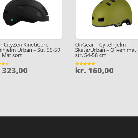
r CityZen KinetiCore –
OnGear – Cykelhjelm –
lhjelm Urban – Str. 55-59
Skate/Urban – Oliven mat 
 Mat sort
str. 54-58 cm
.
323,00
kr.
160,00
et
Vurderet
4.9
5
ud af 5