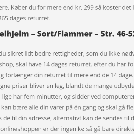
igere. Køber du for mere end kr. 299 så koster det i
365 dages returret.
lhjelm – Sort/Flammer – Str. 46-5
u sikret lidt bedre rettigheder, som du ikke nødve
hop, skal have 14 dages returret. efter du har fo
g forlænger din returret til mere end de 14 dag
gne priser bliver en leg, blandt de mange udbyder
 lige har fem minutter, og sidder ved computeren
e kan bære alle din varer på én gang og skal gå fle
de til din adresse, alternativt kan de sendes til d
 I onlineshoppen er der ingen kø så gå bare direkt