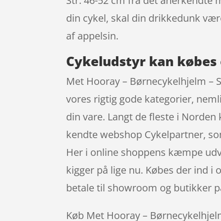
Str. 46-52 cm fra det anerkendte 
din cykel, skal din drikkedunk væ
af appelsin.
Cykeludstyr kan købes 
Met Hooray – Børnecykelhjelm – So
vores rigtig gode kategorier, neml
din vare. Langt de fleste i Norde
kendte webshop Cykelpartner, som
Her i online shoppens kæmpe udval
kigger på lige nu. Købes der ind i
betale til showroom og butikker p
Køb Met Hooray – Børnecykelhjelm 