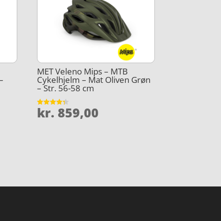
MET Veleno Mips – MTB
–
Cykelhjelm – Mat Oliven Grøn
– Str. 56-58 cm
kr.
859,00
Vurderet
4.3
ud af 5