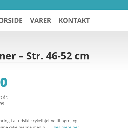
ORSIDE
VARER
KONTAKT
er – Str. 46-52 cm
0
t år)
299
ing i at udvikle cykelhjelme til børn, og
esigne cykelhjelme med b… …
læs mere her