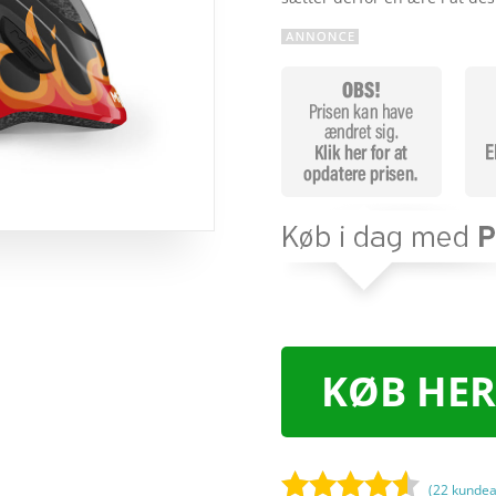
KØB HER
(
22
kundea