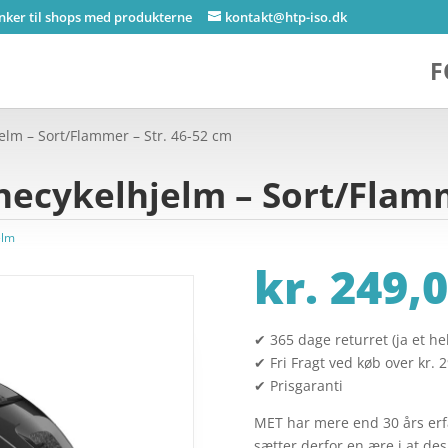
inker til shops med produkterne
kontakt@htp-iso.dk
F
elm – Sort/Flammer – Str. 46-52 cm
ecykelhjelm – Sort/Flamm
elm
kr.
249,0
✔ 365 dage returret (ja et hel
✔ Fri Fragt ved køb over kr. 
✔ Prisgaranti
MET har mere end 30 års erfar
sætter derfor en ære i at d