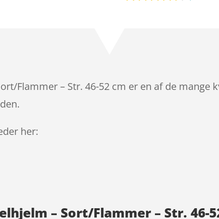
Bedømt
som
4.4
ud af 5
baseret
på
kundebedø
mmelser
rt/Flammer – Str. 46-52 cm er en af de mange kv
iden.
leder her:
lhjelm – Sort/Flammer – Str. 46-