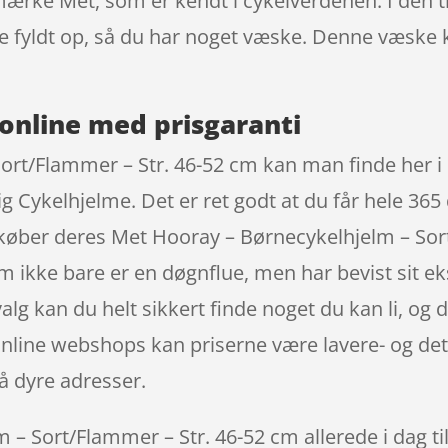
mærke Met, som er kendt i cykelverdenen. I den t
re fyldt op, så du har noget væske. Denne væske
online med prisgaranti
rt/Flammer – Str. 46-52 cm kan man finde her i 
ig Cykelhjelme. Det er ret godt at du får hele 36
n køber deres Met Hooray – Børnecykelhjelm – Sor
 ikke bare er en døgnflue, men har bevist sit ek
g kan du helt sikkert finde noget du kan li, og d
 online webshops kan priserne være lavere- og det
å dyre adresser.
– Sort/Flammer – Str. 46-52 cm allerede i dag ti