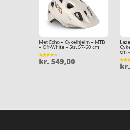
Met Echo – Cykelhjelm – MTB
Laze
– Off-White – Str. 57-60 cm
Cyke
cm –
kr.
549,00
Vurderet
kr
3.9
Vurder
ud af 5
4.3
ud af 