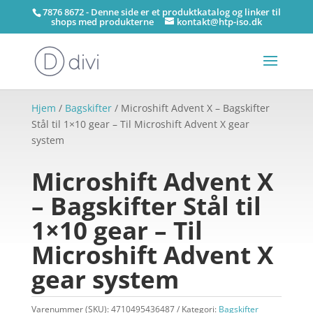
7876 8672 - Denne side er et produktkatalog og linker til
shops med produkterne
kontakt@htp-iso.dk
Hjem
/
Bagskifter
/ Microshift Advent X – Bagskifter
Stål til 1×10 gear – Til Microshift Advent X gear
system
Microshift Advent X
– Bagskifter Stål til
1×10 gear – Til
Microshift Advent X
gear system
Varenummer (SKU):
4710495436487
Kategori:
Bagskifter