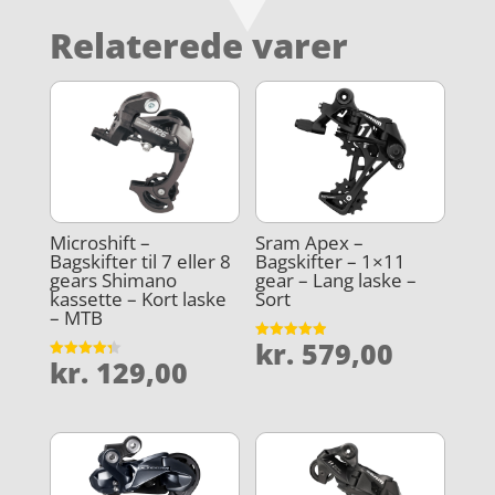
Relaterede varer
Microshift –
Sram Apex –
Bagskifter til 7 eller 8
Bagskifter – 1×11
gears Shimano
gear – Lang laske –
kassette – Kort laske
Sort
– MTB
kr.
579,00
Vurderet
kr.
129,00
4.9
Vurderet
ud af 5
4.3
ud af 5