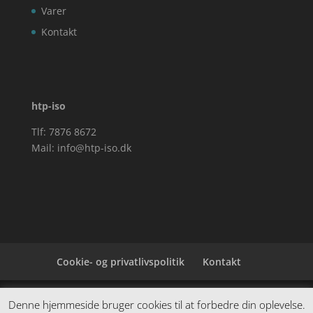
Varer
Kontakt
htp-iso
Tlf: 7876 8672
Mail:
info@htp-iso.dk
Cookie- og privatlivspolitik
Kontakt
Denne hjemmeside samler et bredt udvalg af
Denne hjemmeside bruger cookies til at forbedre din oplevelse.