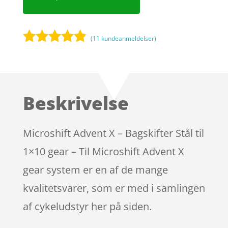
(
11
kundeanmeldelser)
Bedømt
som
4.7
ud af 5
baseret på
Beskrivelse
kundebedø
mmelser
Microshift Advent X – Bagskifter Stål til
1×10 gear – Til Microshift Advent X
gear system er en af de mange
kvalitetsvarer, som er med i samlingen
af cykeludstyr her på siden.