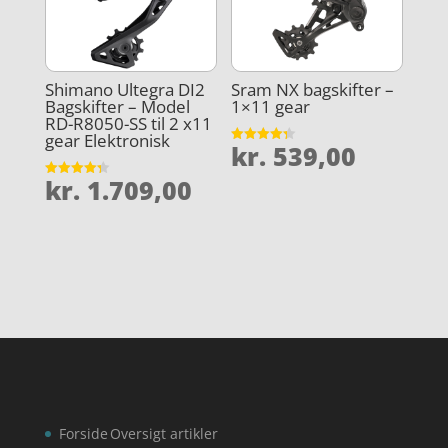
Shimano Ultegra DI2
Sram NX bagskifter –
Bagskifter – Model
1×11 gear
RD-R8050-SS til 2 x11
gear Elektronisk
kr.
539,00
Vurderet
4.3
ud af 5
kr.
1.709,00
Vurderet
4.3
ud af 5
Forside
Oversigt artikler