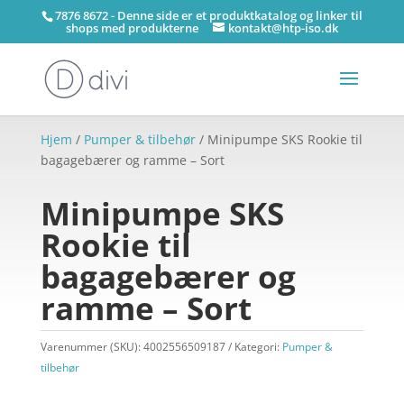
7876 8672 - Denne side er et produktkatalog og linker til
shops med produkterne
kontakt@htp-iso.dk
Hjem
/
Pumper & tilbehør
/ Minipumpe SKS Rookie til
bagagebærer og ramme – Sort
Minipumpe SKS
Rookie til
bagagebærer og
ramme – Sort
Varenummer (SKU):
4002556509187
Kategori:
Pumper &
tilbehør