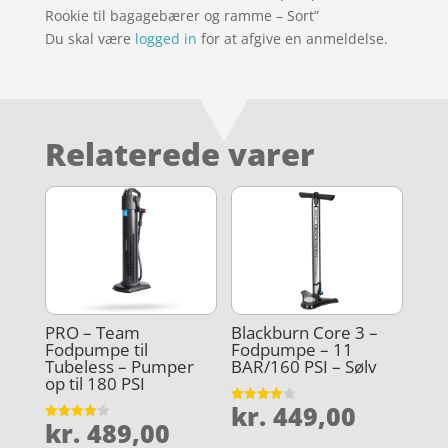
Rookie til bagagebærer og ramme – Sort”
Du skal være
logged in
for at afgive en anmeldelse.
Relaterede varer
PRO – Team
Blackburn Core 3 –
Fodpumpe til
Fodpumpe – 11
Tubeless – Pumper
BAR/160 PSI – Sølv
op til 180 PSI
kr.
449,00
Vurderet
kr.
489,00
3.9
Vurderet
ud af 5
4