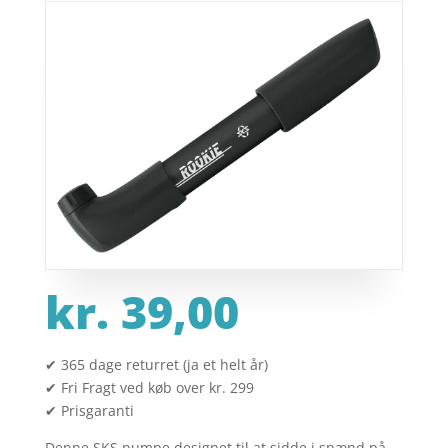
kr.
39,00
✔ 365 dage returret (ja et helt år)
✔ Fri Fragt ved køb over kr. 299
✔ Prisgaranti
Denne SKS pumpe designet til at sidde i spænd på