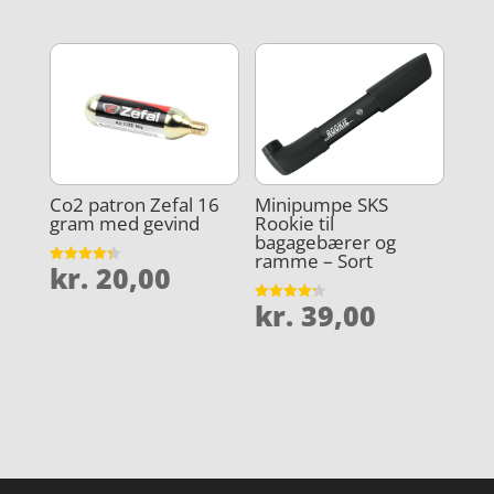
ud af 5
Co2 patron Zefal 16
Minipumpe SKS
gram med gevind
Rookie til
bagagebærer og
ramme – Sort
kr.
20,00
Vurderet
4.3
ud af 5
kr.
39,00
Vurderet
4.2
ud af 5