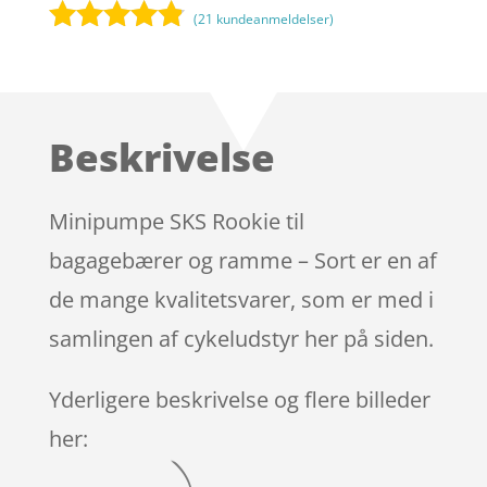
(
21
kundeanmeldelser)
Bedømt
som
4.7
ud af 5
baseret på
Beskrivelse
kundebedø
mmelser
Minipumpe SKS Rookie til
bagagebærer og ramme – Sort er en af
de mange kvalitetsvarer, som er med i
samlingen af cykeludstyr her på siden.
Yderligere beskrivelse og flere billeder
her: