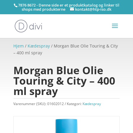
7876 8672 - Denne side er et produktkatalog og linker til
shops med produkterne
kontakt@htp-iso.dk
Hjem
/
Kædespray
/ Morgan Blue Olie Touring & City
– 400 ml spray
Morgan Blue Olie
Touring & City – 400
ml spray
Varenummer (SKU):
01602012
Kategori:
Kædespray