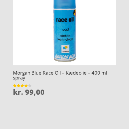
Morgan Blue Race Oil – Kædeolie – 400 ml
spray
kr.
99,00
Vurderet
4.1
ud af 5