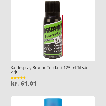
Kædespray Brunox Top-Kett 125 ml.Til våd
vejr
kr.
61,01
Vurderet
4.6
ud af 5