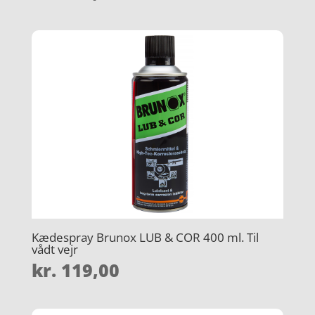
ud af 5
Kædespray Brunox LUB & COR 400 ml. Til
vådt vejr
kr.
119,00