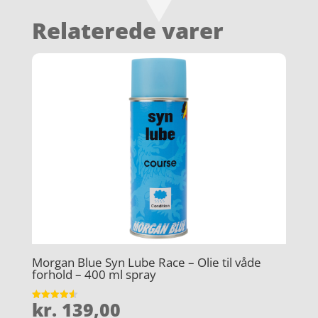
Relaterede varer
Morgan Blue Syn Lube Race – Olie til våde
forhold – 400 ml spray
kr.
139,00
Vurderet
4.6