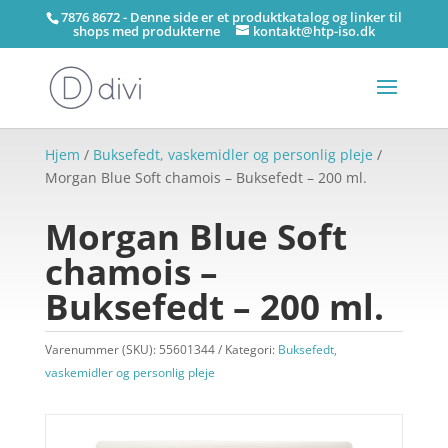
7876 8672 - Denne side er et produktkatalog og linker til
shops med produkterne
kontakt@htp-iso.dk
Hjem
/
Buksefedt, vaskemidler og personlig pleje
/
Morgan Blue Soft chamois – Buksefedt – 200 ml.
Morgan Blue Soft
chamois –
Buksefedt – 200 ml.
Varenummer (SKU):
55601344
Kategori:
Buksefedt,
vaskemidler og personlig pleje