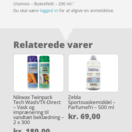
chamois – Buksefedt – 200 ml.”
Du skal være
logged in
for at afgive en anmeldelse.
Relaterede varer
Nikwax Twinpack
Zebla
Tech Wash/TX-Direct
Sportsvaskemiddel –
– Vask og
Parfumefri – 500 ml
imprænering til
kr.
69,00
vandtæt beklædning –
2 x 300
kr.
180,00