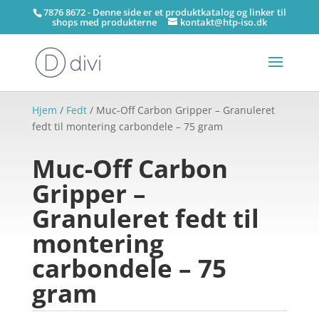
7876 8672 - Denne side er et produktkatalog og linker til
shops med produkterne
kontakt@htp-iso.dk
Hjem
/
Fedt
/ Muc-Off Carbon Gripper – Granuleret
fedt til montering carbondele – 75 gram
Muc-Off Carbon
Gripper –
Granuleret fedt til
montering
carbondele – 75
gram