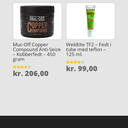
Muc-Off Copper
Weldtite TF2 – Fedt i
Compound Anti-Seize
tube med teflon –
– Kobberfedt – 450
125 ml.
gram
kr.
99,00
Vurderet
kr.
206,00
4.1
Vurderet
ud af 5
3.9
ud af 5