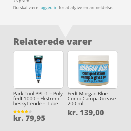
75 gram”
Du skal være
logged in
for at afgive en anmeldelse.
Relaterede varer
Park Tool PPL-1 – Poly
Fedt Morgan Blue
fedt 1000 – Ekstrem
Comp Campa Grease
beskyttende – Tube
200 ml
kr.
139,00
kr.
79,95
Vurderet
4.2
ud af 5