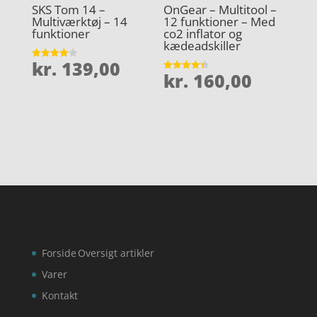
SKS Tom 14 –
OnGear – Multitool –
Multiværktøj – 14
12 funktioner – Med
funktioner
co2 inflator og
kædeadskiller
kr.
139,00
Vurderet
kr.
160,00
4.1
Vurderet
ud af 5
4.3
ud af 5
Forside
Oversigt artikler
Varer
Kontakt