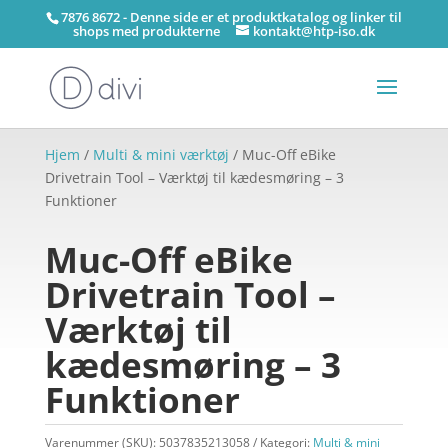
7876 8672 - Denne side er et produktkatalog og linker til
shops med produkterne
kontakt@htp-iso.dk
Hjem
/
Multi & mini værktøj
/ Muc-Off eBike
Drivetrain Tool – Værktøj til kædesmøring – 3
Funktioner
Muc-Off eBike
Drivetrain Tool –
Værktøj til
kædesmøring – 3
Funktioner
Varenummer (SKU):
5037835213058
Kategori:
Multi & mini