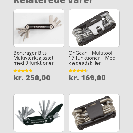
Bontrager Bits –
OnGear – Multitool –
Multiværktøjssæt
17 funktioner – Med
med 9 funktioner
kædeadskiller
kr.
250,00
kr.
169,00
Vurderet
Vurderet
4.9
4.6
ud af 5
ud af 5