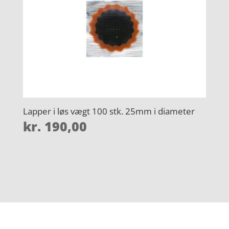
Lapper i løs vægt 100 stk. 25mm i diameter
kr.
190,00
Forside
Oversigt artikler
htp-iso
Varer
Tlf: 7876 8672