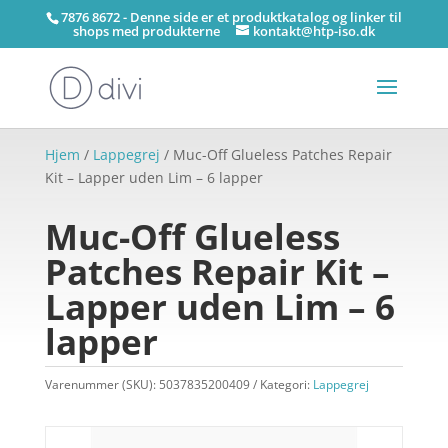
7876 8672 - Denne side er et produktkatalog og linker til
shops med produkterne
kontakt@htp-iso.dk
Hjem
/
Lappegrej
/ Muc-Off Glueless Patches Repair
Kit – Lapper uden Lim – 6 lapper
Muc-Off Glueless
Patches Repair Kit –
Lapper uden Lim – 6
lapper
Varenummer (SKU):
5037835200409
Kategori:
Lappegrej