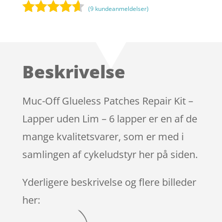
(
9
kundeanmeldelser)
Bedømt
som
4.5
ud af 5
baseret
Beskrivelse
på
kundebedø
mmelser
Muc-Off Glueless Patches Repair Kit –
Lapper uden Lim – 6 lapper er en af de
mange kvalitetsvarer, som er med i
samlingen af cykeludstyr her på siden.
Yderligere beskrivelse og flere billeder
her: