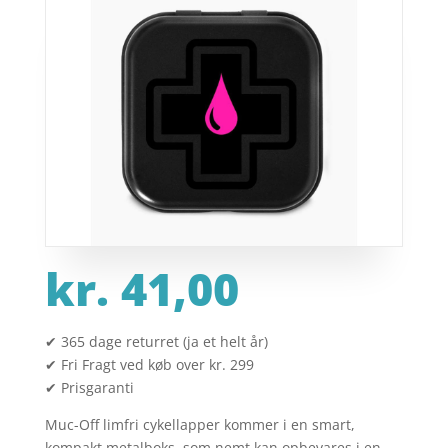
kr.
41,00
✔ 365 dage returret (ja et helt år)
✔ Fri Fragt ved køb over kr. 299
✔ Prisgaranti
Muc-Off limfri cykellapper kommer i en smart,
kompakt metalboks, som nemt kan opbevares i en