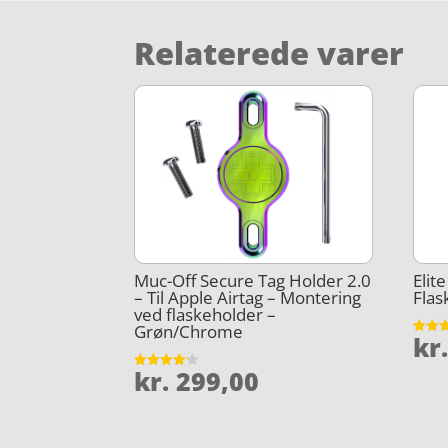
Relaterede varer
Muc-Off Secure Tag Holder 2.0
Elit
– Til Apple Airtag – Montering
Flas
ved flaskeholder –
Grøn/Chrome
kr
Vurder
4.8
ud af 
kr.
299,00
Vurderet
4.1
ud af 5