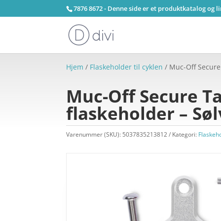
7876 8672 - Denne side er et produktkatalog og l
Hjem
/
Flaskeholder til cyklen
/ Muc-Off Secure 
Muc-Off Secure Ta
flaskeholder – Søl
Varenummer (SKU):
5037835213812
Kategori:
Flaskeho