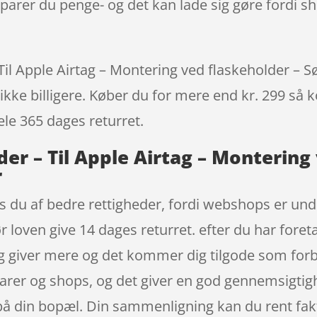
parer du penge- og det kan lade sig gøre fordi sh
l Apple Airtag – Montering ved flaskeholder – Sølv
ikke billigere. Køber du for mere end kr. 299 så ko
ele 365 dages returret.
er – Til Apple Airtag – Montering 
r
 du af bedre rettigheder, fordi webshops er under
loven give 14 dages returret. efter du har foreta
g giver mere og det kommer dig tilgode som forb
 varer og shops, og det giver en god gennemsigti
på din bopæl. Din sammenligning kan du rent fakt