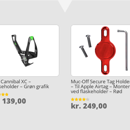
e Cannibal XC –
Muc-Off Secure Tag Holde
keholder – Grøn grafik
– Til Apple Airtag – Monte
ved flaskeholder – Rød
.
139,00
et
kr.
249,00
Vurderet
5
4.2
ud af 5