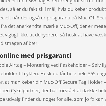
uktet er med 365 dages returret godt sikret mod 
 findes, så er du faktisk i mål, hvis du køber produ
ecielt når der også er prisgaranti på Muc-Off Secu
v fra det anerkendte mærke Muc-Off, der er meget
get vigtigt ikke at dehydrere, så husk at have v
ed smagen af bær.
online med prisgaranti
ple Airtag – Montering ved flaskeholder – Sølv li
keholder til cyklen. Husk du får hele hele 365 da
, at man køber din Muc-Off Secure Tag Holder – 
ppen Cykelpartner, der har forstået at dække he
e udvalg finder du noget for alle, som jo fx kan