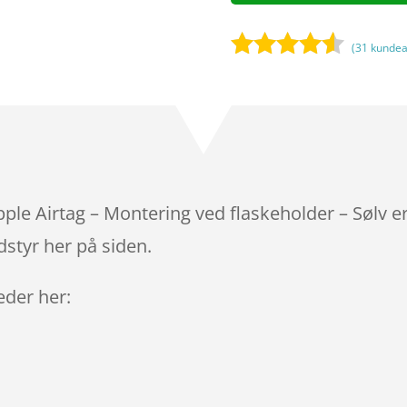
(
31
kundea
Bedømt
som
4.4
ud af 5
baseret
på
kundebedø
mmelser
ple Airtag – Montering ved flaskeholder – Sølv e
styr her på siden.
leder her: