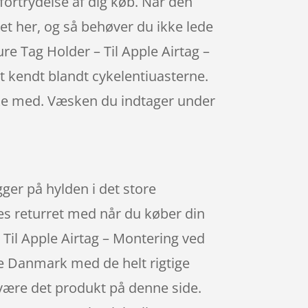
fortrydelse af dig køb. Når den
ktet her, og så behøver du ikke lede
re Tag Holder – Til Apple Airtag –
 kendt blandt cykelentiuasterne.
æske med. Væsken du indtager under
gger på hylden i det store
ges returret med når du køber din
Til Apple Airtag – Montering ved
le Danmark med de helt rigtige
 være det produkt på denne side.