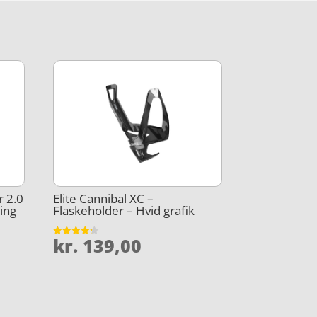
r 2.0
Elite Cannibal XC –
ring
Flaskeholder – Hvid grafik
kr.
139,00
Vurderet
4.2
ud af 5