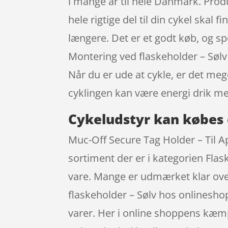
i mange år til hele Danmark. Prod
hele rigtige del til din cykel skal
længere. Det er et godt køb, og sp
Montering ved flaskeholder – Søl
Når du er ude at cykle, er det me
cyklingen kan være energi drik m
Cykeludstyr kan købes 
Muc-Off Secure Tag Holder – Til Ap
sortiment der er i kategorien Flas
vare. Mange er udmærket klar over
flaskeholder – Sølv hos onlinesho
varer. Her i online shoppens kæmp