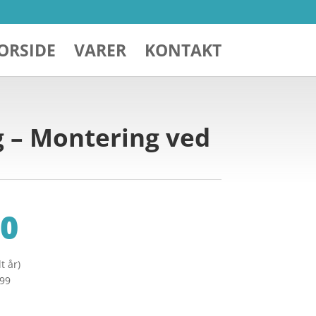
ORSIDE
VARER
KONTAKT
g – Montering ved
0
t år)
299