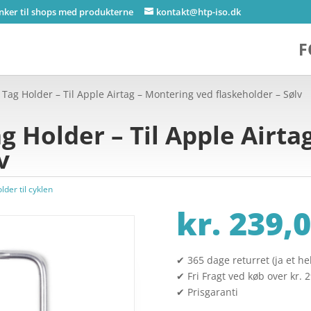
inker til shops med produkterne
kontakt@htp-iso.dk
F
Tag Holder – Til Apple Airtag – Montering ved flaskeholder – Sølv
g Holder – Til Apple Airta
v
lder til cyklen
kr.
239,0
✔ 365 dage returret (ja et hel
✔ Fri Fragt ved køb over kr. 
✔ Prisgaranti