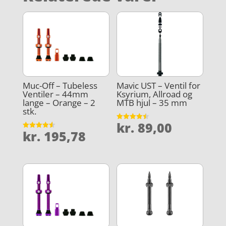
Muc-Off – Tubeless
Mavic UST – Ventil for
Ventiler – 44mm
Ksyrium, Allroad og
lange – Orange – 2
MTB hjul – 35 mm
stk.
kr.
89,00
Vurderet
kr.
195,78
4.5
Vurderet
ud af 5
4.6
ud af 5