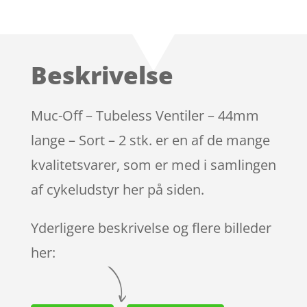
Bedømt
som
4.4
ud af 5
baseret
Beskrivelse
på
kundebedø
mmelser
Muc-Off – Tubeless Ventiler – 44mm
lange – Sort – 2 stk. er en af de mange
kvalitetsvarer, som er med i samlingen
af cykeludstyr her på siden.
Yderligere beskrivelse og flere billeder
her: