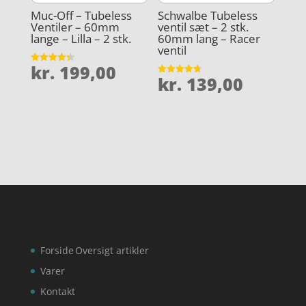
Muc-Off – Tubeless
Schwalbe Tubeless
Ventiler – 60mm
ventil sæt – 2 stk.
lange – Lilla – 2 stk.
60mm lang – Racer
ventil
kr.
199,00
Vurderet
kr.
139,00
4.3
Vurderet
ud af 5
4.7
ud af 5
Forside
Oversigt artikler
Varer
Kontakt