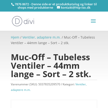
7876 8672 - Denne side er et produktkatalog og linker til
shops med produkterne
kontakt@htp-iso.dk
Hjem
/
Ventiler, adaptere m.m.
/ Muc-Off – Tubeless
Ventiler – 44mm lange – Sort – 2 stk.
Muc-Off – Tubeless
Ventiler – 44mm
lange – Sort – 2 stk.
Varenummer (SKU):
5037835209570
Kategori:
Ventiler,
adaptere m.m.