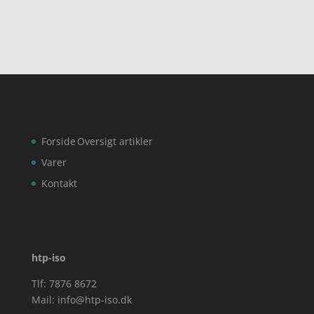
Forside
Oversigt artikler
Varer
Kontakt
htp-iso
Tlf: 7876 8672
Mail:
info@htp-iso.dk