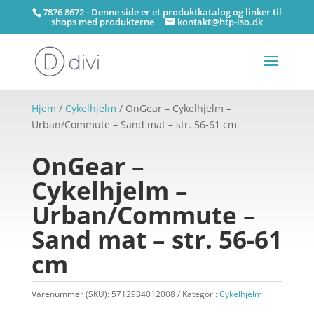
7876 8672 - Denne side er et produktkatalog og linker til
shops med produkterne
kontakt@htp-iso.dk
Hjem
/
Cykelhjelm
/ OnGear – Cykelhjelm –
Urban/Commute – Sand mat – str. 56-61 cm
OnGear –
Cykelhjelm –
Urban/Commute –
Sand mat – str. 56-61
cm
Varenummer (SKU):
5712934012008
Kategori:
Cykelhjelm