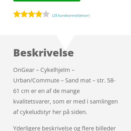
(
28
kundeanmeldelser)
Bedømt
som
3.8
ud af 5
baseret
Beskrivelse
på
kundebed
ømmels
OnGear – Cykelhjelm –
er
Urban/Commute – Sand mat – str. 58-
61 cm er en af de mange
kvalitetsvarer, som er med i samlingen
af cykeludstyr her på siden.
Yderligere beskrivelse og flere billeder