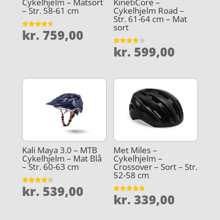
Cykelhjelm – Matsort
KinetiCore –
– Str. 58-61 cm
Cykelhjelm Road –
Str. 61-64 cm – Mat
sort
kr.
759,00
Vurderet
4.6
ud af 5
kr.
599,00
Vurderet
3.8
ud af 5
Kali Maya 3.0 – MTB
Met Miles –
Cykelhjelm – Mat Blå
Cykelhjelm –
– Str. 60-63 cm
Crossover – Sort – Str.
52-58 cm
kr.
539,00
Vurderet
kr.
339,00
4.4
Vurderet
ud af 5
4.8
ud af 5