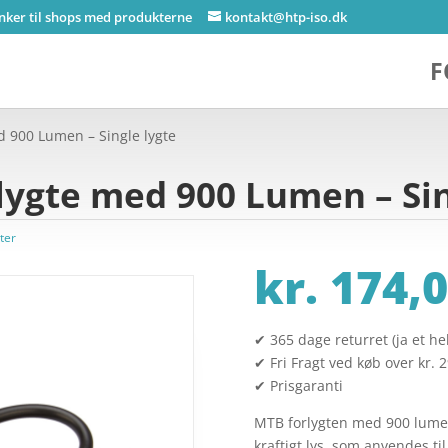
inker til shops med produkterne
kontakt@htp-iso.dk
F
 900 Lumen – Single lygte
ygte med 900 Lumen – Sin
ter
kr.
174,0
✔ 365 dage returret (ja et hel
✔ Fri Fragt ved køb over kr. 
✔ Prisgaranti
MTB forlygten med 900 lumen
kraftigt lys, som anvendes ti