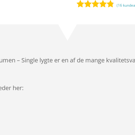
(
16
kundea
Bedømt
som
4.7
ud af 5
baseret på
kundebedø
mmelser
men – Single lygte er en af de mange kvalitetsva
leder her: