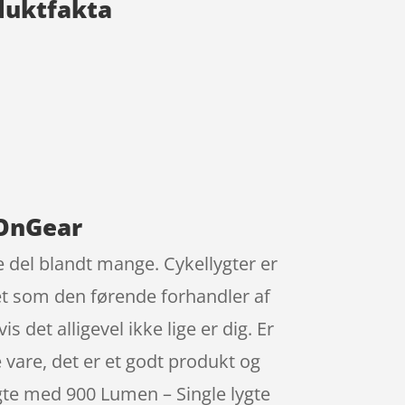
duktfakta
 OnGear
 del blandt mange. Cykellygter er
et som den førende forhandler af
 det alligevel ikke lige er dig. Er
e vare, det er et godt produkt og
ygte med 900 Lumen – Single lygte