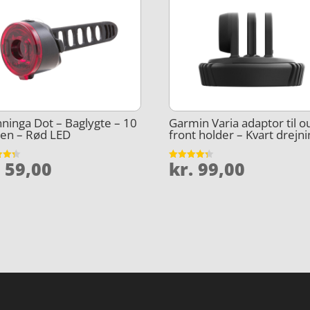
ninga Dot – Baglygte – 10
Garmin Varia adaptor til o
en – Rød LED
front holder – Kvart drejn
.
59,00
kr.
99,00
et
Vurderet
4.3
5
ud af 5