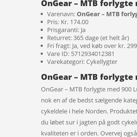
OnGear – MTB forlygte 
Varenavn:
OnGear – MTB forly
Pris: Kr. 174.00
Prisgaranti: Ja
Returret: 365 dage (et helt år)
Fri fragt: Ja, ved køb over kr. 29
Vare ID: 5712934012381
Varekategori: Cykellygter
OnGear – MTB forlygte 
OnGear – MTB forlygte med 900 Lu
nok en af de bedst sælgende kateg
cykeldele i hele Norden. Produktet 
du løbet sur i jagten på godt cykel
kvaliteten er i orden. Overvej ogs