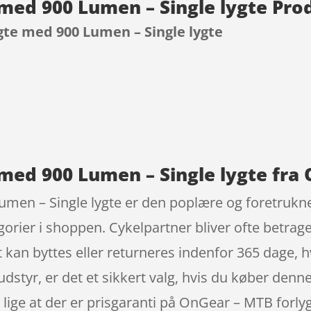
med 900 Lumen – Single lygte Pro
gte med 900 Lumen – Single lygte
9
med 900 Lumen – Single lygte fra
men – Single lygte er den poplære og foretrukne
orier i shoppen. Cykelpartner bliver ofte betrag
kan byttes eller returneres indenfor 365 dage, hvis
udstyr, er det et sikkert valg, hvis du køber denn
å lige at der er prisgaranti på OnGear – MTB forl