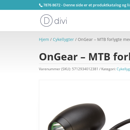
7876 8672 - Denne side er et produktkatalog og l
Hjem
/
Cykellygter
/ OnGear – MTB forlygte med
OnGear – MTB forl
Varenummer (SKU):
5712934012381
Kategori:
Cykellyg