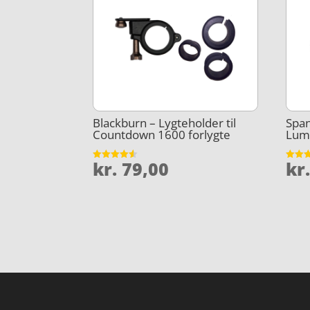
Blackburn – Lygteholder til
Span
Countdown 1600 forlygte
Lum
kr.
79,00
kr
Vurderet
Vurder
4.5
4.3
ud af 5
ud af 