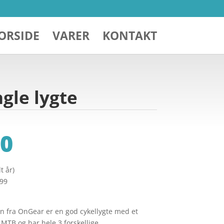
ORSIDE
VARER
KONTAKT
gle lygte
0
t år)
299
 fra OnGear er en god cykellygte med et
l MTB og har hele 3 forskellige