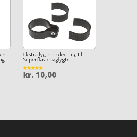
ut-
Ekstra lygteholder ring til
ing
Superflash baglygte
kr.
10,00
Vurderet
4.8
ud af 5