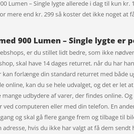
 Lumen – Single lygte allerede i dag til kun kr. 
 for mere end kr. 299 så koster det ikke noget at f
med 900 Lumen – Single lygte er p
bshops, er du stillet lidt bedre, som ikke nødvend
hop, skal have 14 dages returret. når du har han
r kan forlænge din standard returret med både
e online, kan du se hele udvalget, og det er let 
de mange udbydere af varer, der findes online. Og
r ved computeren eller med din telefon. En anden 
gang og skal gå flere gange frem og tilbage til bi
adresse, hvis du ikke har valgt at få dem sendt he