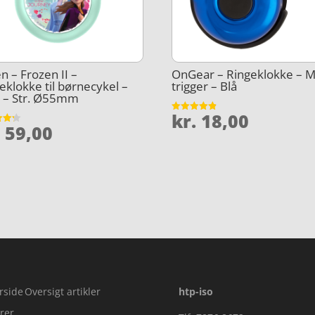
n – Frozen II –
OnGear – Ringeklokke – 
eklokke til børnecykel –
trigger – Blå
 – Str. Ø55mm
kr.
18,00
Vurderet
.
59,00
4.8
et
ud af 5
5
rside
Oversigt artikler
htp-iso
rer