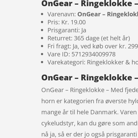
OnGear – Ringeklokke 
Varenavn:
OnGear – Ringeklok
Pris: Kr. 19.00
Prisgaranti: Ja
Returret: 365 dage (et helt år)
Fri fragt: Ja, ved køb over kr. 29
Vare ID: 5712934009978
Varekategori: Ringeklokker & h
OnGear – Ringeklokke 
OnGear – Ringeklokke – Med fjeder
horn er kategorien fra øverste hy
mange år til hele Danmark. Varen 
cykeludstyr, kan du gøre som andre
nå ja, så er der jo også prisgara