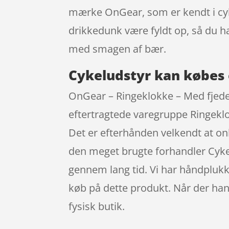
mærke OnGear, som er kendt i cyk
drikkedunk være fyldt op, så du h
med smagen af bær.
Cykeludstyr kan købes 
OnGear – Ringeklokke – Med fjeder
eftertragtede varegruppe Ringeklo
Det er efterhånden velkendt at o
den meget brugte forhandler Cykel
gennem lang tid. Vi har håndplukk
køb på dette produkt. Når der hand
fysisk butik.