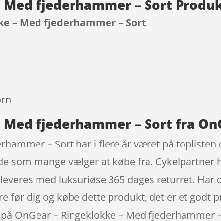
– Med fjederhammer – Sort Produ
ke – Med fjederhammer – Sort
9
orn
– Med fjederhammer – Sort fra On
hammer – Sort har i flere år været på toplisten 
lde som mange vælger at købe fra. Cykelpartner h
leveres med luksuriøse 365 dages returret. Har du
 før dig og købe dette produkt, det er et godt p
nti på OnGear – Ringeklokke – Med fjederhammer – 