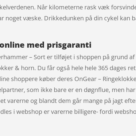
elverdenen. Når kilometerne rask væk forsvinder
ar noget væske. Drikkedunken på din cykel kan b
online med prisgaranti
hammer – Sort er tilføjet i shoppen på grund af 
kker & horn. Du får også hele hele 365 dages ret
nline shoppere køber deres OnGear – Ringeklokk
partner, som ikke bare er en døgnflue, men har 
et varerne og blandt dem går mange på jagt efter
les i webshop er varerne billigere- fordi webshop