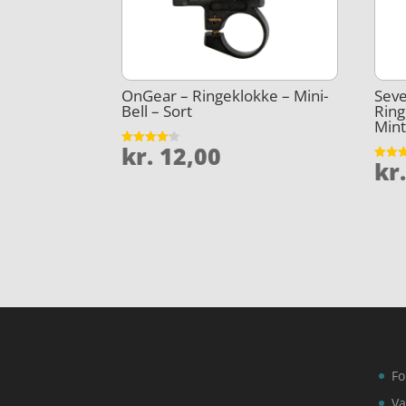
OnGear – Ringeklokke – Mini-
Seve
Bell – Sort
Ring
Mint
kr.
12,00
Vurderet
kr
4.1
Vurder
ud af 5
4.2
ud af 
Fo
Va