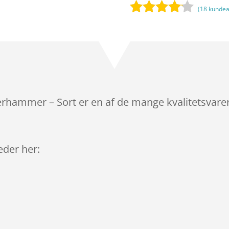
(
18
kundea
Bedømt
som
4
ud af 5
baseret
på
kundebed
ømmels
rhammer – Sort er en af de mange kvalitetsvarer
er
leder her: