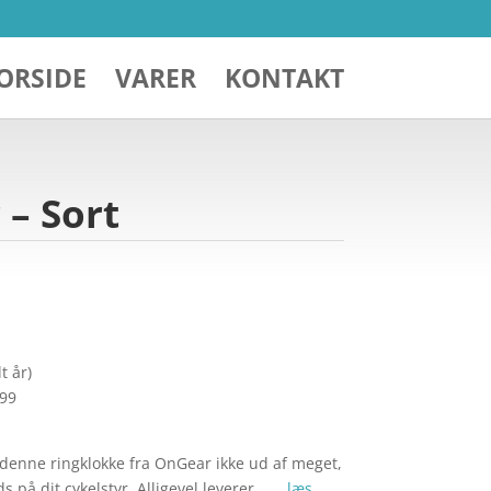
ORSIDE
VARER
KONTAKT
– Sort
t år)
299
r denne ringklokke fra OnGear ikke ud af meget,
s på dit cykelstyr. Alligevel leverer… …
læs