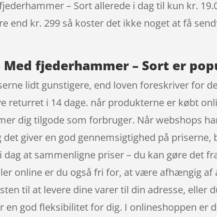
ederhammer – Sort allerede i dag til kun kr. 19.0
re end kr. 299 så koster det ikke noget at få sendt
 Med fjederhammer – Sort er popu
serne lidt gunstigere, end loven foreskriver for d
 returret i 14 dage. når produkterne er købt onlin
r dig tilgode som forbruger. Når webshops har 
og det giver en god gennemsigtighed på priserne
t i dag at sammenligne priser – du kan gøre det fr
r online er du også fri for, at være afhængig af 
ten til at levere dine varer til din adresse, elle
er en god fleksibilitet for dig. I onlineshoppen er