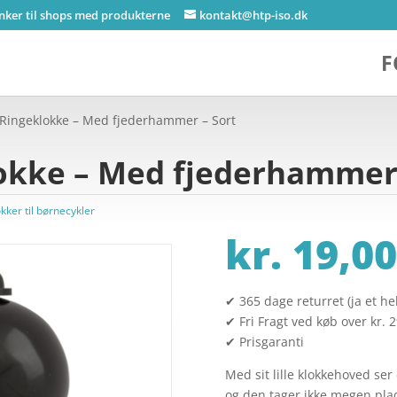
inker til shops med produkterne
kontakt@htp-iso.dk
F
Ringeklokke – Med fjederhammer – Sort
okke – Med fjederhammer 
kker til børnecykler
kr.
19,00
✔ 365 dage returret (ja et hel
✔ Fri Fragt ved køb over kr. 
✔ Prisgaranti
Med sit lille klokkehoved se
og den tager ikke megen plad