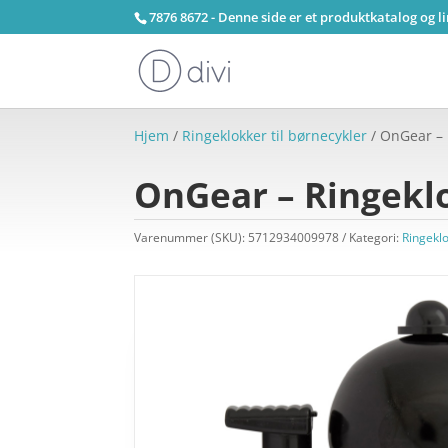
7876 8672 - Denne side er et produktkatalog og l
Hjem
/
Ringeklokker til børnecykler
/ OnGear – 
OnGear – Ringekl
Varenummer (SKU):
5712934009978
Kategori:
Ringeklo