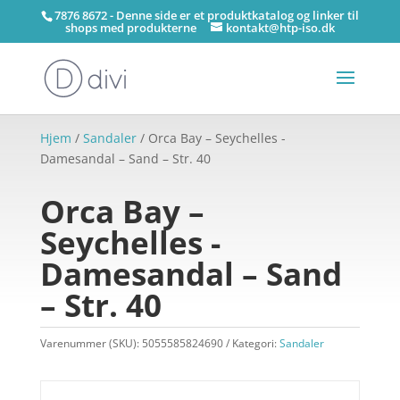
7876 8672 - Denne side er et produktkatalog og linker til
shops med produkterne
kontakt@htp-iso.dk
Hjem
/
Sandaler
/ Orca Bay – Seychelles -
Damesandal – Sand – Str. 40
Orca Bay –
Seychelles -
Damesandal – Sand
– Str. 40
Varenummer (SKU):
5055585824690
Kategori:
Sandaler