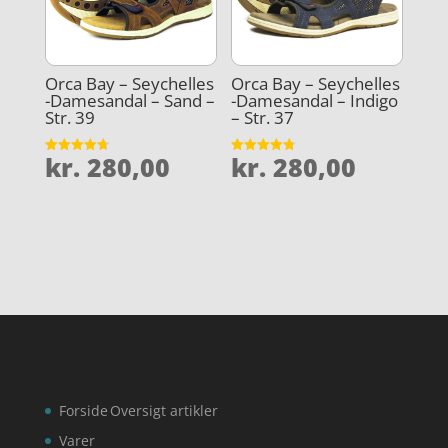
Orca Bay – Seychelles
Orca Bay – Seychelles
-Damesandal – Sand –
-Damesandal – Indigo
Str. 39
– Str. 37
kr.
280,00
kr.
280,00
Vurderet
Vurderet
4.7
4.8
ud af 5
ud af 5
Forside
Oversigt artikler
Varer