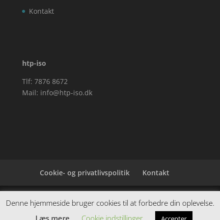
Kontakt
htp-iso
Tlf: 7876 8672
Mail:
info@htp-iso.dk
Cookie- og privatlivspolitik
Kontakt
Denne hjemmeside samler et bredt udvalg af
Denne hjemmeside bruger cookies til at forbedre din oplevelse.
spændende varer. Siden er et affiiliatesite, og nogle
Læs mere
Cookie indstillinger
Accepter