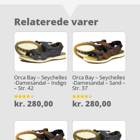
Relaterede varer
Orca Bay – Seychelles
Orca Bay – Seychelles
-Damesandal – Indigo
-Damesandal – Sand –
– Str. 42
Str. 37
kr.
280,00
kr.
280,00
Vurderet
Vurderet
4
3.8
ud af 5
ud af 5