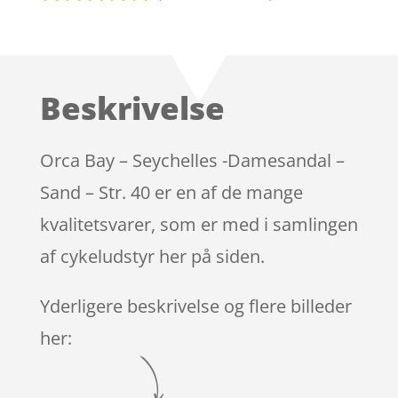
Bedømt
som
4.9
ud af 5
baseret på
Beskrivelse
kundebedøm
melser
Orca Bay – Seychelles -Damesandal –
Sand – Str. 40 er en af de mange
kvalitetsvarer, som er med i samlingen
af cykeludstyr her på siden.
Yderligere beskrivelse og flere billeder
her: