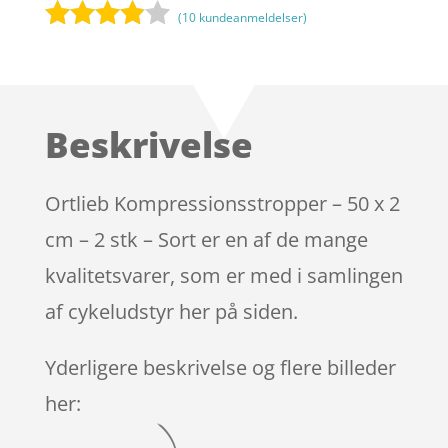
(
10
kundeanmeldelser)
Bedømt
som
3.8
ud af 5
baseret
Beskrivelse
på
kundebed
ømmels
Ortlieb Kompressionsstropper – 50 x 2
er
cm – 2 stk – Sort er en af de mange
kvalitetsvarer, som er med i samlingen
af cykeludstyr her på siden.
Yderligere beskrivelse og flere billeder
her: