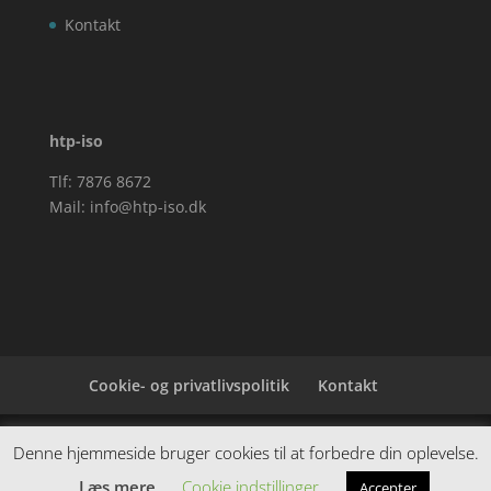
Kontakt
htp-iso
Tlf: 7876 8672
Mail:
info@htp-iso.dk
Cookie- og privatlivspolitik
Kontakt
Denne hjemmeside samler et bredt udvalg af
Denne hjemmeside bruger cookies til at forbedre din oplevelse.
spændende varer. Siden er et affiiliatesite, og nogle
Læs mere
Cookie indstillinger
Accepter