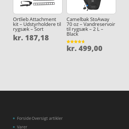
Ortlieb Attachment
Camelbak StoAway
kit – Udstyrholdere til
70 oz – Vandreservoir
rygsæk – Sort
til rygsæk – 2 L –
Black
kr.
187,18
kr.
499,00
Vurderet
4.7
ud af 5
Forside
Oversigt artikler
Varer