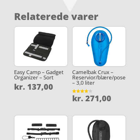
Relaterede varer
Easy Camp – Gadget
Camelbak Crux –
Organizer – Sort
Reservior/blære/pose
– 3,0 liter
kr.
137,00
kr.
271,00
Vurderet
4
ud af 5