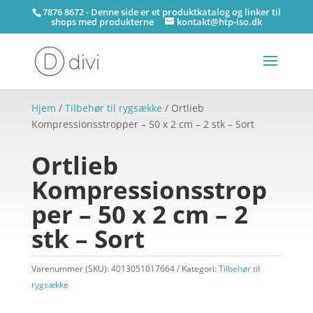
7876 8672 - Denne side er et produktkatalog og linker til
shops med produkterne
kontakt@htp-iso.dk
Hjem
/
Tilbehør til rygsække
/ Ortlieb
Kompressionsstropper – 50 x 2 cm – 2 stk – Sort
Ortlieb
Kompressionsstrop
per – 50 x 2 cm – 2
stk – Sort
Varenummer (SKU):
4013051017664
Kategori:
Tilbehør til
rygsække