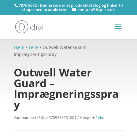
7876 8672 - Denne side er et produktkatalog og linker til
shops med produkterne
kontakt@htp-iso.dk
Hjem
/
Telte
/ Outwell Water Guard –
Imprægneringsspray
Outwell Water
Guard –
Imprægneringsspra
y
Varenummer (SKU):
5709388531001
Kategori:
Telte