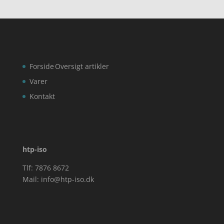
Forside
Oversigt artikler
Varer
Kontakt
htp-iso
Tlf: 7876 8672
Mail:
info@htp-iso.dk