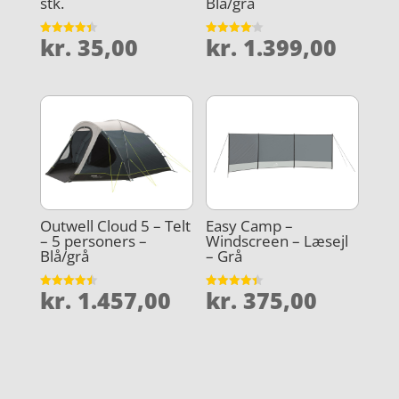
stk.
Blå/grå
kr.
35,00
kr.
1.399,00
Vurderet
Vurderet
4.4
4.1
ud af 5
ud af 5
Outwell Cloud 5 – Telt
Easy Camp –
– 5 personers –
Windscreen – Læsejl
Blå/grå
– Grå
kr.
1.457,00
kr.
375,00
Vurderet
Vurderet
4.5
4.4
ud af 5
ud af 5