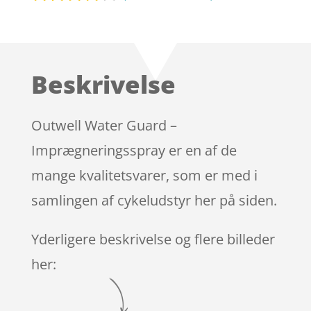
Bedømt
som
4
ud af 5
baseret
Beskrivelse
på
kundebed
ømmels
Outwell Water Guard –
er
Imprægneringsspray er en af de
mange kvalitetsvarer, som er med i
samlingen af cykeludstyr her på siden.
Yderligere beskrivelse og flere billeder
her: