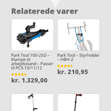
Relaterede varer
Park Tool 100-25D –
Park Tool – Styrholder
Klampe til
– HBH-2
arbejdsstand – Passer
til PCS-10/11/12
kr.
210,95
Vurderet
4.5
ud af 5
kr.
1.329,00
Vurderet
4.7
ud af 5