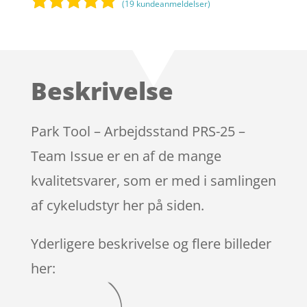
(
19
kundeanmeldelser)
Bedømt
som
4.9
ud af 5
baseret på
Beskrivelse
kundebedøm
melser
Park Tool – Arbejdsstand PRS-25 –
Team Issue er en af de mange
kvalitetsvarer, som er med i samlingen
af cykeludstyr her på siden.
Yderligere beskrivelse og flere billeder
her: