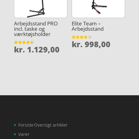
Arbejdsstand PRO
Elite Team –
incl. taske og
Arbejdsstand
værktøjsholder
kr.
998,00
Vurderet
kr.
1.129,00
3.8
Vurderet
ud af 5
4.6
ud af 5
Forside
Oversigt artikler
Varer