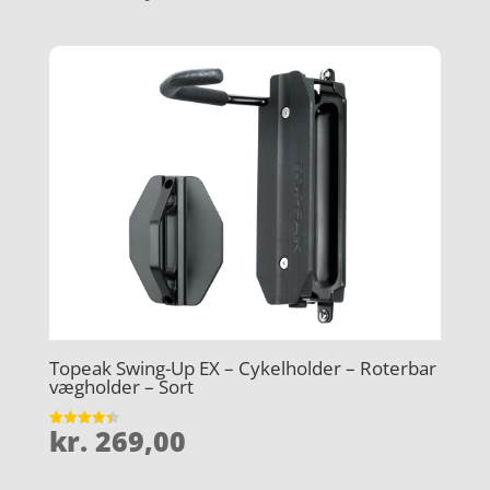
ud af 5
Topeak Swing-Up EX – Cykelholder – Roterbar
vægholder – Sort
kr.
269,00
Vurderet
4.4
ud af 5