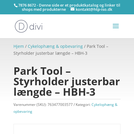
7876 8672 - Denne side er et produktkatalog og linker til
shops med produkterne
kontakt@htp-iso.dk
Hjem
/
Cykelophæng & opbevaring
/ Park Tool –
Styrholder justerbar længde – HBH-3
Park Tool –
Styrholder justerbar
længde – HBH-3
Varenummer (SKU):
763477003577
Kategori:
Cykelophæng &
opbevaring