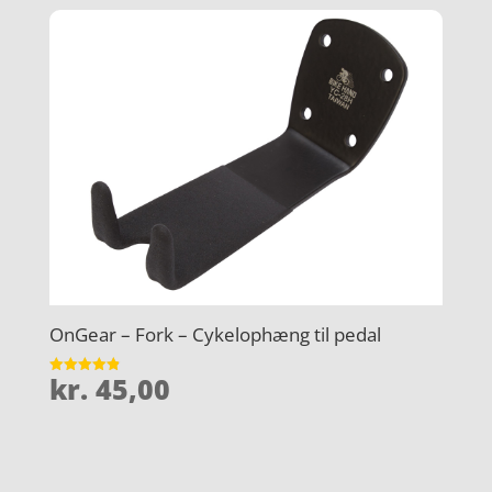
OnGear – Fork – Cykelophæng til pedal
kr.
45,00
Vurderet
4.9
ud af 5