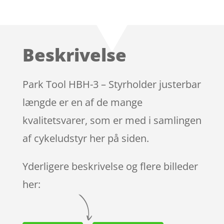
Bedømt
som
4.3
ud af 5
baseret
Beskrivelse
på
kundebedø
mmelser
Park Tool HBH-3 – Styrholder justerbar
længde er en af de mange
kvalitetsvarer, som er med i samlingen
af cykeludstyr her på siden.
Yderligere beskrivelse og flere billeder
her: