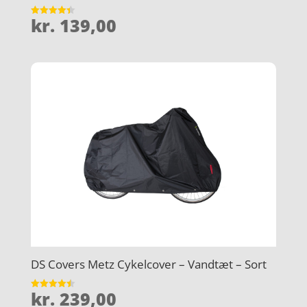
kr.
139,00
Vurderet
4.4
ud af 5
DS Covers Metz Cykelcover – Vandtæt – Sort
kr.
239,00
Vurderet
4.5