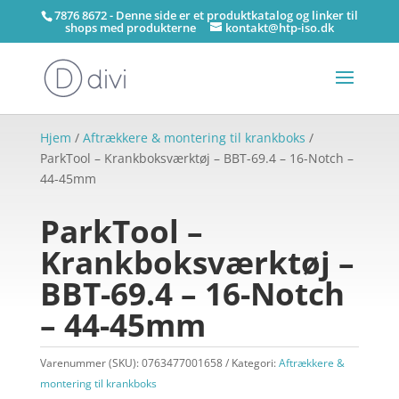
7876 8672 - Denne side er et produktkatalog og linker til
shops med produkterne
kontakt@htp-iso.dk
Hjem
/
Aftrækkere & montering til krankboks
/
ParkTool – Krankboksværktøj – BBT-69.4 – 16-Notch –
44-45mm
ParkTool –
Krankboksværktøj –
BBT-69.4 – 16-Notch
– 44-45mm
Varenummer (SKU):
0763477001658
Kategori:
Aftrækkere &
montering til krankboks