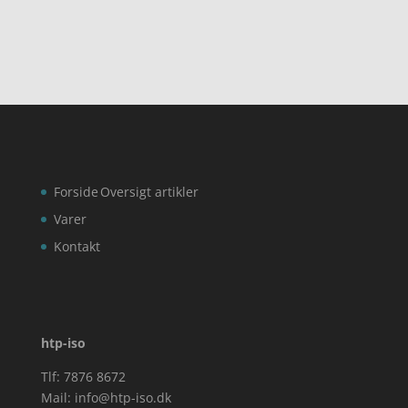
Forside
Oversigt artikler
Varer
Kontakt
htp-iso
Tlf: 7876 8672
Mail:
info@htp-iso.dk