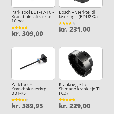
Park Tool BBT-47-16 –
Bosch – Værktøj til
Krankboks aftrækker
låsering – (BDU2XX)
16 not
kr.
231,00
Vurderet
kr.
309,00
4.3
Vurderet
ud af 5
5
ud af 5
ParkTool –
Kranknøgle for
Krankboksværktøj –
Shimano krankleje TL-
BBT-RS
FC37
kr.
389,95
kr.
229,00
Vurderet
Vurderet
4.4
5
ud af 5
ud af 5