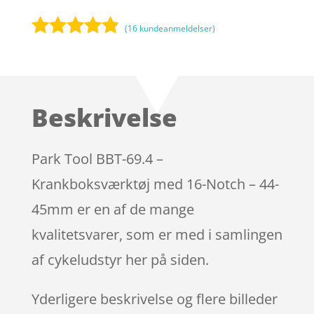
(
16
kundeanmeldelser)
Bedømt
som
4.7
ud af 5
baseret på
Beskrivelse
kundebedø
mmelser
Park Tool BBT-69.4 –
Krankboksværktøj med 16-Notch – 44-
45mm er en af de mange
kvalitetsvarer, som er med i samlingen
af cykeludstyr her på siden.
Yderligere beskrivelse og flere billeder