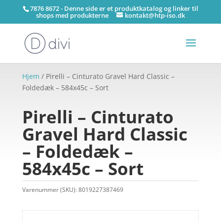
7876 8672 - Denne side er et produktkatalog og linker til
shops med produkterne
kontakt@htp-iso.dk
Hjem
/ Pirelli – Cinturato Gravel Hard Classic –
Foldedæk – 584x45c – Sort
Pirelli – Cinturato
Gravel Hard Classic
– Foldedæk –
584x45c – Sort
Varenummer (SKU):
8019227387469