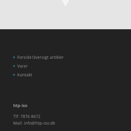
Forside
Oversigt artikler
Varer
Kontakt
htp-iso
Tlf: 7876 8672
Mail:
info@htp-iso.dk