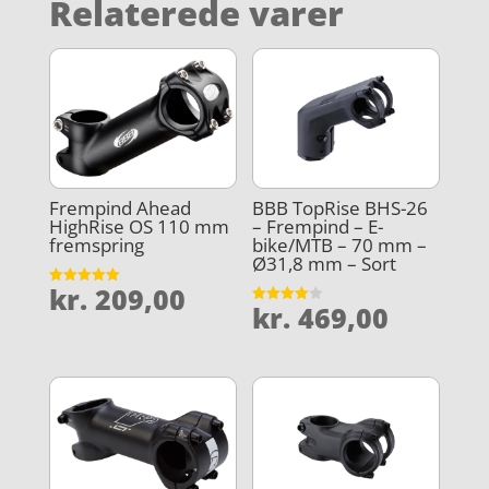
Relaterede varer
Frempind Ahead
BBB TopRise BHS-26
HighRise OS 110 mm
– Frempind – E-
fremspring
bike/MTB – 70 mm –
Ø31,8 mm – Sort
kr.
209,00
Vurderet
kr.
469,00
5
Vurderet
ud af 5
4
ud af 5