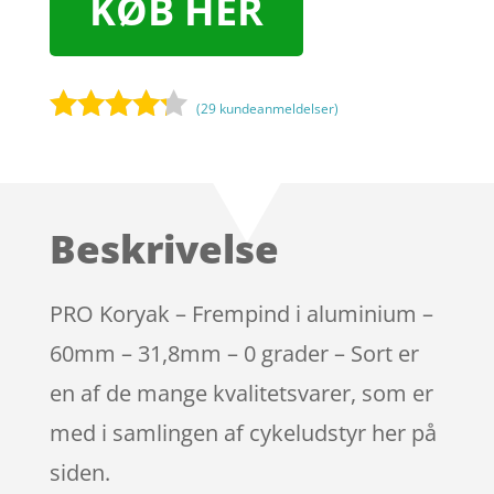
KØB HER
(
29
kundeanmeldelser)
Bedømt
som
4.1
ud af 5
baseret
Beskrivelse
på
kundebedø
mmelser
PRO Koryak – Frempind i aluminium –
60mm – 31,8mm – 0 grader – Sort er
en af de mange kvalitetsvarer, som er
med i samlingen af cykeludstyr her på
siden.