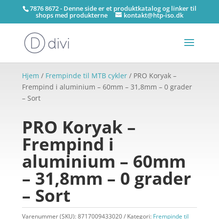
7876 8672 - Denne side er et produktkatalog og linker til
shops med produkterne
kontakt@htp-iso.dk
Hjem
/
Frempinde til MTB cykler
/ PRO Koryak –
Frempind i aluminium – 60mm – 31,8mm – 0 grader
– Sort
PRO Koryak –
Frempind i
aluminium – 60mm
– 31,8mm – 0 grader
– Sort
Varenummer (SKU):
8717009433020
Kategori:
Frempinde til