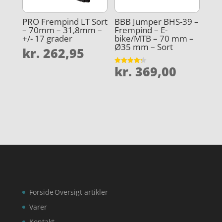
PRO Frempind LT Sort
BBB Jumper BHS-39 –
– 70mm – 31,8mm –
Frempind – E-
+/- 17 grader
bike/MTB – 70 mm –
Ø35 mm – Sort
kr.
262,95
kr.
369,00
Vurderet
4.3
ud af 5
Forside
Oversigt artikler
Varer
Kontakt