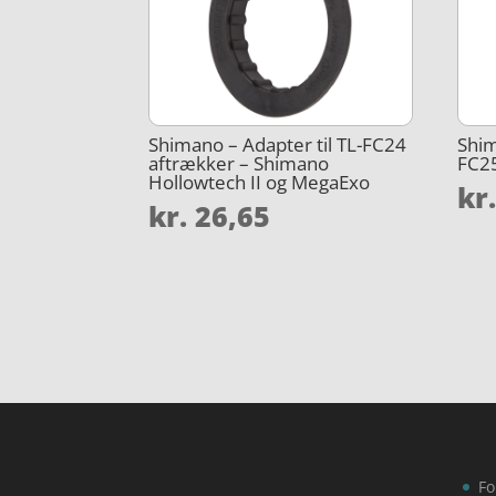
Shimano – Adapter til TL-FC24
Shim
aftrækker – Shimano
FC2
Hollowtech II og MegaExo
kr
kr.
26,65
Fo