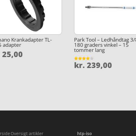
ano Krankadapter TL-
Park Tool – Ledhåndtag 3/
5 adapter
180 graders vinkel – 15
tommer lang
.
25,00
kr.
239,00
Vurderet
4
ud af 5
rside
Oversigt artikler
htp-iso