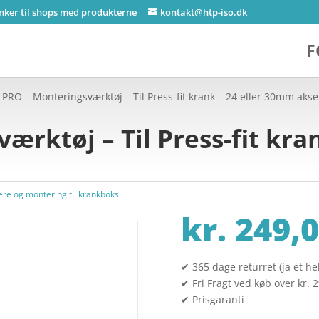
inker til shops med produkterne
kontakt@htp-iso.dk
F
 PRO – Monteringsværktøj – Til Press-fit krank – 24 eller 30mm akse
ærktøj – Til Press-fit kra
ere og montering til krankboks
kr.
249,0
✔ 365 dage returret (ja et hel
✔ Fri Fragt ved køb over kr. 
✔ Prisgaranti