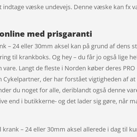
e at indtage væske undevejs. Denne væske kan fx 
online med prisgaranti
nk – 24 eller 30mm aksel kan på grund af dens sto
 til krankboks. Og hey – du får jo også lige hele
n vare. Langt de fleste i Norden køber deres PRO
ykelpartner, der har forstået vigtigheden af at 
er du noget for alle, deriblandt også denne vare
ve end i butikkerne- og det lader sig gøre, når m
krank – 24 eller 30mm aksel allerede i dag til k