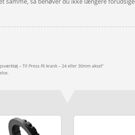
et samme, så behøver du ikke længere forudsige, 
værktøj – Til Press-fit krank – 24 eller 30mm aksel”
else.