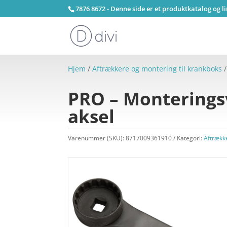
7876 8672 - Denne side er et produktkatalog og l
Hjem
/
Aftrækkere og montering til krankboks
/
PRO – Monteringsv
aksel
Varenummer (SKU):
8717009361910
Kategori:
Aftrækk