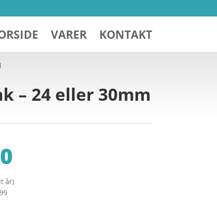
ORSIDE
VARER
KONTAKT
l
nk – 24 eller 30mm
0
t år)
299