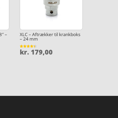
8″ –
XLC – Aftrækker til krankboks
– 24 mm
kr.
179,00
Vurderet
4.4
ud af 5