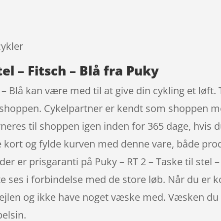
9
cykler
tel – Fitsch – Blå fra Puky
h – Blå kan være med til at give din cykling et løft
 shoppen. Cykelpartner er kendt som shoppen med
rneres til shoppen igen inden for 365 dage, hvis d
re kort og fylde kurven med denne vare, både prod
er er prisgaranti på Puky – RT 2 – Taske til stel – 
e ses i forbindelse med de store løb. Når du er 
rfejlen og ikke have noget væske med. Væsken du
elsin.