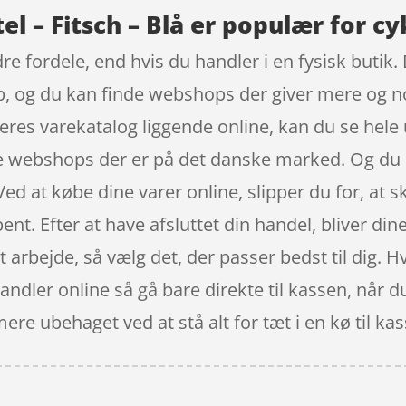
tel – Fitsch – Blå er populær for cy
re fordele, end hvis du handler i en fysisk butik
køb, og du kan finde webshops der giver mere og n
eres varekatalog liggende online, kan du se hele 
e webshops der er på det danske marked. Og du 
Ved at købe dine varer online, slipper du for, at sk
nt. Efter at have afsluttet din handel, bliver dine 
it arbejde, så vælg det, der passer bedst til dig.
 handler online så gå bare direkte til kassen, når 
re ubehaget ved at stå alt for tæt i en kø til ka