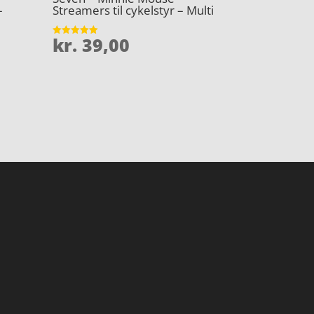
–
Streamers til cykelstyr – Multi
kr.
39,00
Vurderet
5
ud af 5