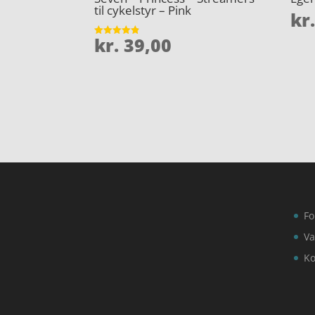
til cykelstyr – Pink
kr
kr.
39,00
Vurderet
4.8
ud af 5
Fo
Va
Ko