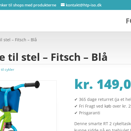
inker til shops med produkterne
kontakt@htp-iso.dk
F
l stel – Fitsch – Blå
 til stel – Fitsch – Blå
til cykler
kr.
149,0
✔ 365 dage returret (ja et hel
✔ Fri Fragt ved køb over kr. 
✔ Prisgaranti
Denne smarte RT 2 cykeltaske 
kunne sidde på en trehjulet