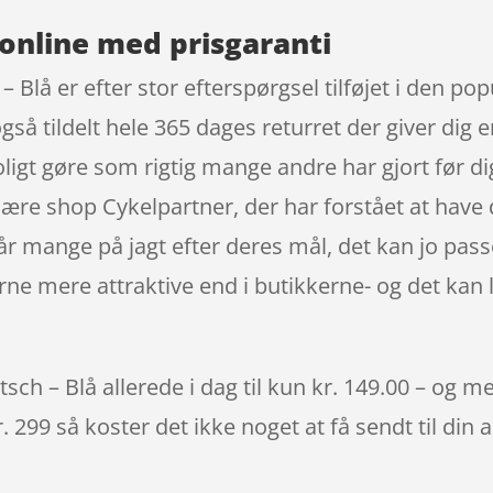
online med prisgaranti
h – Blå er efter stor efterspørgsel tilføjet i den po
så tildelt hele 365 dages returret der giver dig e
oligt gøre som rigtig mange andre har gjort før d
ulære shop Cykelpartner, der har forstået at have 
 mange på jagt efter deres mål, det kan jo pas
rne mere attraktive end i butikkerne- og det kan
itsch – Blå allerede i dag til kun kr. 149.00 – og m
. 299 så koster det ikke noget at få sendt til din 