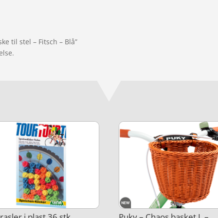
e til stel – Fitsch – Blå”
else.
rasler i plast 36 stk
Puky – Chaos basket L –