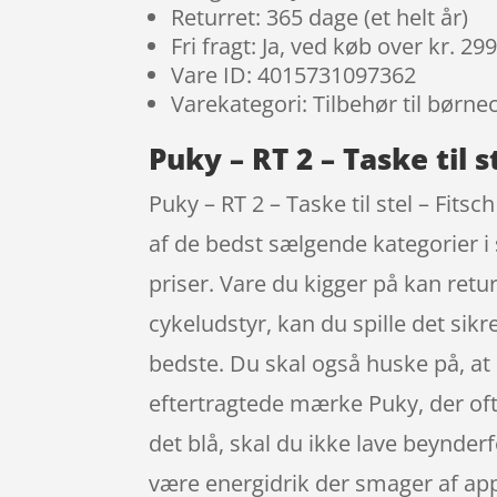
Returret: 365 dage (et helt år)
Fri fragt: Ja, ved køb over kr. 29
Vare ID: 4015731097362
Varekategori: Tilbehør til børne
Puky – RT 2 – Taske til s
Puky – RT 2 – Taske til stel – Fitsc
af de bedst sælgende kategorier i
priser. Vare du kigger på kan retu
cykeludstyr, kan du spille det sik
bedste. Du skal også huske på, at d
eftertragtede mærke Puky, der oft
det blå, skal du ikke lave beynde
være energidrik der smager af app