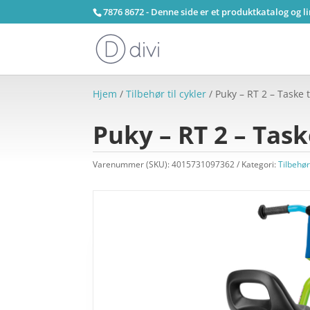
7876 8672 - Denne side er et produktkatalog og l
Hjem
/
Tilbehør til cykler
/ Puky – RT 2 – Taske ti
Puky – RT 2 – Taske
Varenummer (SKU):
4015731097362
Kategori:
Tilbehør 