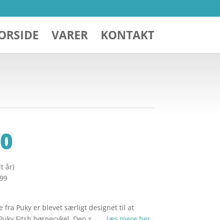
ORSIDE
VARER
KONTAKT
0
t år)
299
fra Puky er blevet særligt designet til at
 Puky Fitsh børnecykel. Den s… …
læs mere her