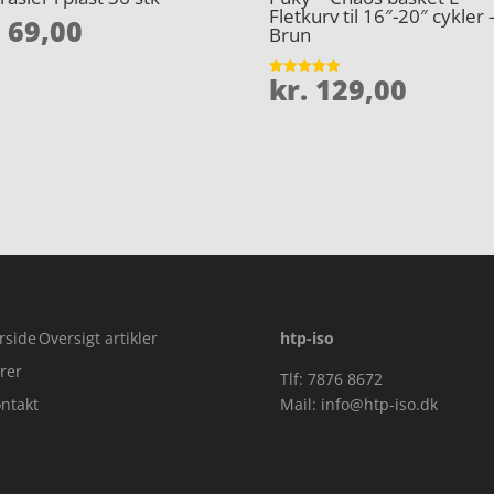
Fletkurv til 16″-20″ cykler 
.
69,00
Brun
kr.
129,00
Vurderet
5
ud af 5
rside
Oversigt artikler
htp-iso
rer
Tlf: 7876 8672
ntakt
Mail:
info@htp-iso.dk