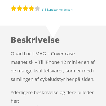
(
18
kundeanmeldelser)
Bedømt
som
3.8
ud af 5
baseret
Beskrivelse
på
kundebed
ømmels
Quad Lock MAG – Cover case
er
magnetisk – Til iPhone 12 mini er en af
de mange kvalitetsvarer, som er med i
samlingen af cykeludstyr her på siden.
Yderligere beskrivelse og flere billeder
her: