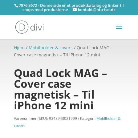
7876 8672 - Denne side er et produktkatalog og linker til
shops med produkterne
kontakt@htp-iso.dk
Hjem
/
Mobilholder & covers
/ Quad Lock MAG –
Cover case magnetisk – Til iPhone 12 mini
Quad Lock MAG –
Cover case
magnetisk – Til
iPhone 12 mini
Varenummer (SKU):
9348943021999
Kategori:
Mobilholder &
covers