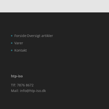
Forside
Oversigt artikler
Varer
Kontakt
htp-iso
Tlf: 7876 8672
Mail:
info@htp-iso.dk