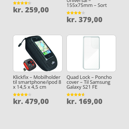
Universal –
155x75mm – Sort
kr.
259,00
Vurderet
4.3
ud af 5
kr.
379,00
Vurderet
3.9
ud af 5
Klickfix – Mobilholder
Quad Lock – Poncho
til smartphone/ipod 8
cover – Til Samsung
x 14,5 x 4,5 cm
Galaxy S21 FE
kr.
479,00
kr.
169,00
Vurderet
Vurderet
4.1
4.6
ud af 5
ud af 5