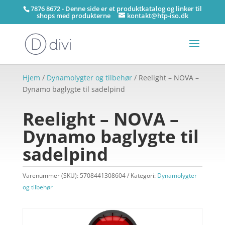
7876 8672 - Denne side er et produktkatalog og linker til
shops med produkterne
kontakt@htp-iso.dk
Hjem
/
Dynamolygter og tilbehør
/ Reelight – NOVA –
Dynamo baglygte til sadelpind
Reelight – NOVA –
Dynamo baglygte til
sadelpind
Varenummer (SKU):
5708441308604
Kategori:
Dynamolygter
og tilbehør