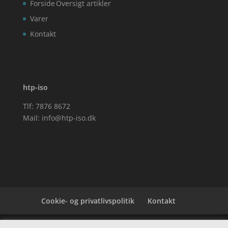
Forside
Oversigt artikler
Varer
Kontakt
htp-iso
Tlf: 7876 8672
Mail:
info@htp-iso.dk
Cookie- og privatlivspolitik
Kontakt
Denne hjemmeside samler et bredt udvalg af