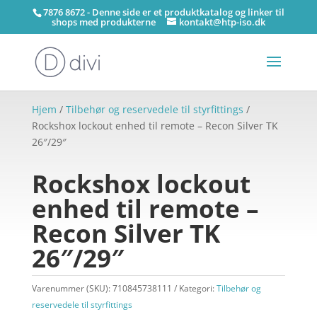
7876 8672 - Denne side er et produktkatalog og linker til
shops med produkterne
kontakt@htp-iso.dk
Hjem
/
Tilbehør og reservedele til styrfittings
/
Rockshox lockout enhed til remote – Recon Silver TK
26″/29″
Rockshox lockout
enhed til remote –
Recon Silver TK
26″/29″
Varenummer (SKU):
710845738111
Kategori:
Tilbehør og
reservedele til styrfittings