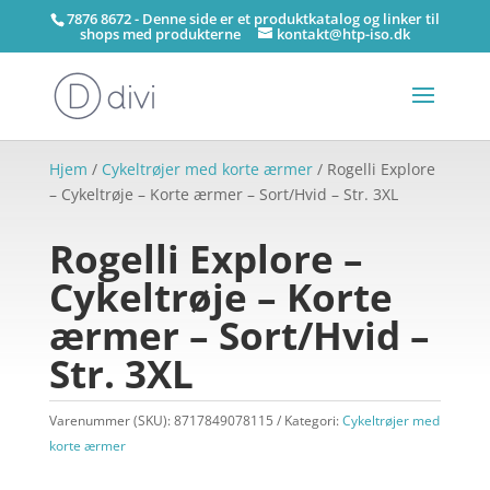
7876 8672 - Denne side er et produktkatalog og linker til
shops med produkterne
kontakt@htp-iso.dk
Hjem
/
Cykeltrøjer med korte ærmer
/ Rogelli Explore
– Cykeltrøje – Korte ærmer – Sort/Hvid – Str. 3XL
Rogelli Explore –
Cykeltrøje – Korte
ærmer – Sort/Hvid –
Str. 3XL
Varenummer (SKU):
8717849078115
Kategori:
Cykeltrøjer med
korte ærmer