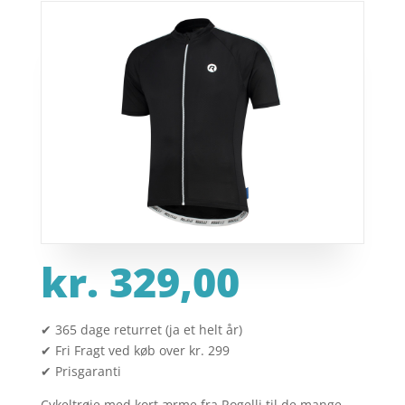
kr.
329,00
✔ 365 dage returret (ja et helt år)
✔ Fri Fragt ved køb over kr. 299
✔ Prisgaranti
Cykeltrøje med kort ærme fra Rogelli til de mange