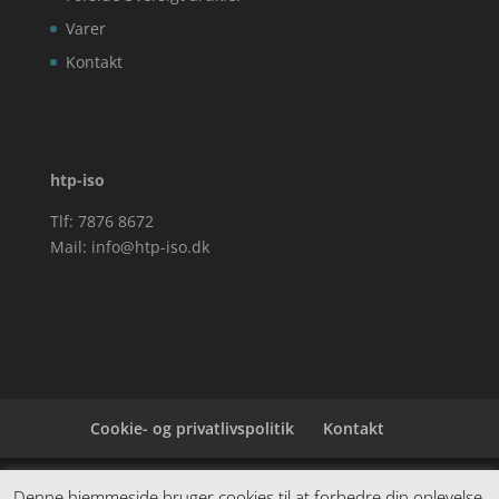
Varer
Kontakt
htp-iso
Tlf: 7876 8672
Mail:
info@htp-iso.dk
Cookie- og privatlivspolitik
Kontakt
Denne hjemmeside samler et bredt udvalg af
Denne hjemmeside bruger cookies til at forbedre din oplevelse.