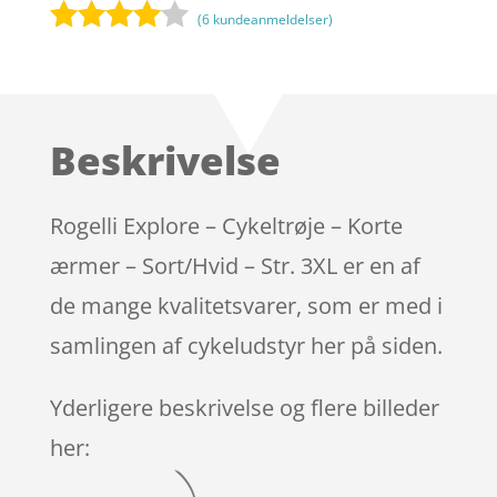
(
6
kundeanmeldelser)
Bedømt
som
3.9
ud af 5
baseret
Beskrivelse
på
kundebed
ømmels
Rogelli Explore – Cykeltrøje – Korte
er
ærmer – Sort/Hvid – Str. 3XL er en af
de mange kvalitetsvarer, som er med i
samlingen af cykeludstyr her på siden.
Yderligere beskrivelse og flere billeder
her: