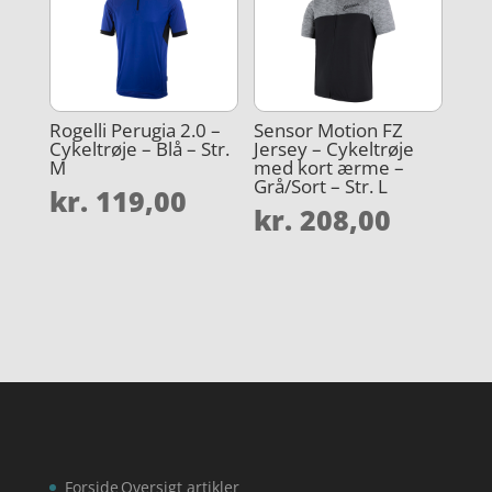
Rogelli Perugia 2.0 –
Sensor Motion FZ
Cykeltrøje – Blå – Str.
Jersey – Cykeltrøje
M
med kort ærme –
Grå/Sort – Str. L
kr.
119,00
kr.
208,00
Forside
Oversigt artikler